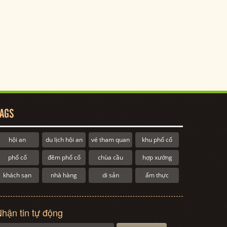
AGS
hội an
du lịch hội an
vé tham quan
khu phố cổ
phố cổ
đêm phố cổ
chùa cầu
hợp xướng
khách sạn
nhà hàng
di sản
ẩm thực
hận tin tự động