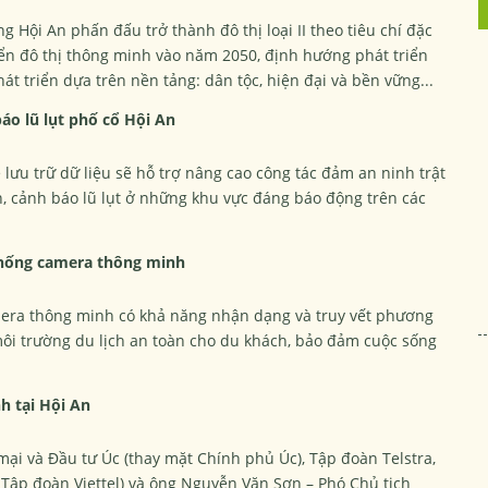
 Hội An phấn đấu trở thành đô thị loại II theo tiêu chí đặc
iển đô thị thông minh vào năm 2050, định hướng phát triển
hát triển dựa trên nền tảng: dân tộc, hiện đại và bền vững...
áo lũ lụt phố cổ Hội An
 lưu trữ dữ liệu sẽ hỗ trợ nâng cao công tác đảm an ninh trật
n, cảnh báo lũ lụt ở những khu vực đáng báo động trên các
thống camera thông minh
mera thông minh có khả năng nhận dạng và truy vết phương
môi trường du lịch an toàn cho du khách, bảo đảm cuộc sống
h tại Hội An
ại và Đầu tư Úc (thay mặt Chính phủ Úc), Tập đoàn Telstra,
 Tập đoàn Viettel) và ông Nguyễn Văn Sơn – Phó Chủ tịch