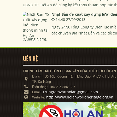
UBND TP. Hội An đã cùng ký kết thỏa thuận hợp tác th
Nhật Bản đề xuất xây dựng lưới điệ
14:40 27/09/2013
Ngày 24/9, Tổng Công ty Điện lực miề
các chuyên gia Nhật Bản về các đề xu
(Quảng Nam).
LIÊN HỆ
TRUNG TÂM BẢO TỒN DI SẢN VĂN HÓA THẾ GIỚI HỘI AN
Địa chỉ:
Số 10B, đường Trần Hưng Đạo, Phường Hội An,
TP. Đà Nẵng
Điện thoại:
+84-235-3861327
Trungtamvhtthoian@gmail.com
Email:
http://www.hoianworldheritage.org.vn
Website: