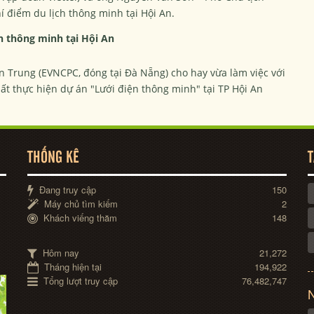
í điểm du lịch thông minh tại Hội An.
n thông minh tại Hội An
n Trung (EVNCPC, đóng tại Đà Nẵng) cho hay vừa làm việc với
ất thực hiện dự án "Lưới điện thông minh" tại TP Hội An
THỐNG KÊ
T
Đang truy cập
150
Máy chủ tìm kiếm
2
Khách viếng thăm
148
Hôm nay
21,272
Tháng hiện tại
194,922
Tổng lượt truy cập
76,482,747
N