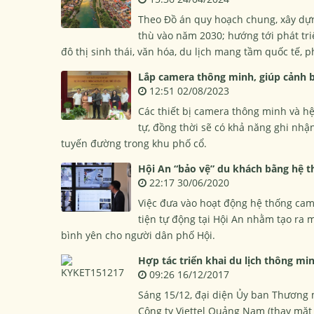
Theo Đồ án quy hoạch chung, xây dựng
thù vào năm 2030; hướng tới phát tr
đô thị sinh thái, văn hóa, du lịch mang tầm quốc tế, p
Lắp camera thông minh, giúp cảnh b
12:51 02/08/2023
Các thiết bị camera thông minh và hệ
tự, đồng thời sẽ có khả năng ghi nhậ
tuyến đường trong khu phố cổ.
Hội An “bảo vệ” du khách bằng hệ 
22:17 30/06/2020
Việc đưa vào hoạt động hệ thống ca
tiện tự động tại Hội An nhằm tạo ra 
bình yên cho người dân phố Hội.
Hợp tác triển khai du lịch thông min
09:26 16/12/2017
Sáng 15/12, đại diện Ủy ban Thương m
Công ty Viettel Quảng Nam (thay mặt