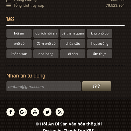
Tổng lượt truy cập
76,523,304
TAGS
hội an
du lịch hội an
vé tham quan
khu phố cổ
phố cổ
đêm phố cổ
chùa cầu
hợp xướng
khách sạn
nhà hàng
di sản
ẩm thực
Nhận tin tự động
© Hội An Di Sản Văn hóa thế giới
Design by
Thanh Son KBS