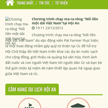
TRANG NHẤT
/
TIN TỨC
/
TỪ THIỆN
Chương trình chạy ma-ra-tông “Nối liền
một dải Việt Nam”tại Hội An
19:11 23/12/2012
Chương trình chạy ma-ra-tông “Nối liền
một dải Việt Nam” do vận động viên Pat Farmer thực hiện,
là một hoat động nhằm gây quỹ từ thiện tại Úc để hỗ trợ
Hội Chữ thập đỏ Việt Nam triển khai các dự án nước sạch
cho cộng đồng, giới thiệu và quảng bá văn hóa, hình ảnh
đất nước và con người Việt Nam tới người dân Úc và bạn bè
thế giới nhân kỷ niệm 40 năm thiết lập quan hệ ngoại giao
giữa Việt Nam và Úc.
CẨM NANG DU LỊCH HỘI AN