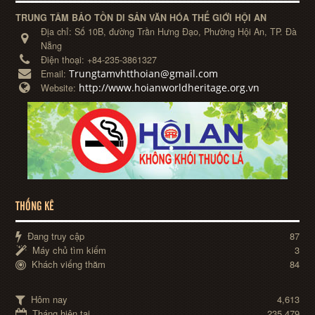
TRUNG TÂM BẢO TỒN DI SẢN VĂN HÓA THẾ GIỚI HỘI AN
Địa chỉ:
Số 10B, đường Trần Hưng Đạo, Phường Hội An, TP. Đà
Nẵng
Điện thoại:
+84-235-3861327
Trungtamvhtthoian@gmail.com
Email:
http://www.hoianworldheritage.org.vn
Website:
THỐNG KÊ
Đang truy cập
87
Máy chủ tìm kiếm
3
Khách viếng thăm
84
Hôm nay
4,613
Tháng hiện tại
235,479