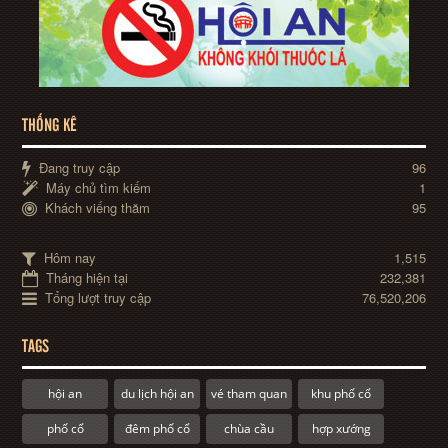
THỐNG KÊ
Đang truy cập
96
Máy chủ tìm kiếm
1
Khách viếng thăm
95
Hôm nay
1,515
Tháng hiện tại
232,381
Tổng lượt truy cập
76,520,206
TAGS
hội an
du lịch hội an
vé tham quan
khu phố cổ
phố cổ
đêm phố cổ
chùa cầu
hợp xướng