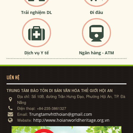
Trải nghiệm DL
Đi đâu
Dịch vụ Y tế
Ngân hàng - ATM
LIÊN HỆ
TRUNG TÂM BẢO TỒN DI SẢN VĂN HÓA THẾ GIỚI HỘI AN
Địa chỉ:
Số 10B, đường Trần Hưng Đạo, Phường Hội An, TP. Đà
Nẵng
Điện thoại:
+84-235-3861327
Trungtamvhtthoian@gmail.com
Email:
http://www.hoianworldheritage.org.vn
Website: