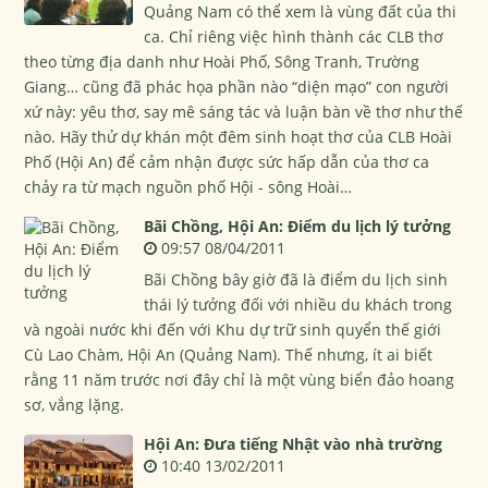
Quảng Nam có thể xem là vùng đất của thi
ca. Chỉ riêng việc hình thành các CLB thơ
theo từng địa danh như Hoài Phố, Sông Tranh, Trường
Giang… cũng đã phác họa phần nào “diện mạo” con người
xứ này: yêu thơ, say mê sáng tác và luận bàn về thơ như thế
nào. Hãy thử dự khán một đêm sinh hoạt thơ của CLB Hoài
Phố (Hội An) để cảm nhận được sức hấp dẫn của thơ ca
chảy ra từ mạch nguồn phố Hội - sông Hoài…
Bãi Chồng, Hội An: Điểm du lịch lý tưởng
09:57 08/04/2011
Bãi Chồng bây giờ đã là điểm du lịch sinh
thái lý tưởng đối với nhiều du khách trong
và ngoài nước khi đến với Khu dự trữ sinh quyển thế giới
Cù Lao Chàm, Hội An (Quảng Nam). Thế nhưng, ít ai biết
rằng 11 năm trước nơi đây chỉ là một vùng biển đảo hoang
sơ, vắng lặng.
Hội An: Đưa tiếng Nhật vào nhà trường
10:40 13/02/2011