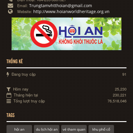
Trungtamvhtthoian@gmail.com
Email:
http://www.hoianworldheritage.org.vn
Website:
THỐNG KÊ
Đang truy cập
91
Hôm nay
25,230
Tháng hiện tại
230,221
Tổng lượt truy cập
76,518,046
TAGS
hội an
du lịch hội an
vé tham quan
khu phố cổ