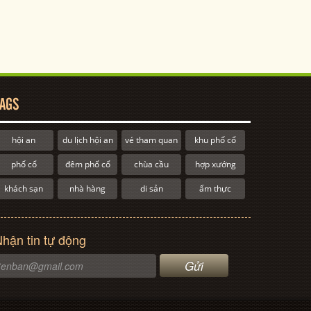
AGS
hội an
du lịch hội an
vé tham quan
khu phố cổ
phố cổ
đêm phố cổ
chùa cầu
hợp xướng
khách sạn
nhà hàng
di sản
ẩm thực
hận tin tự động