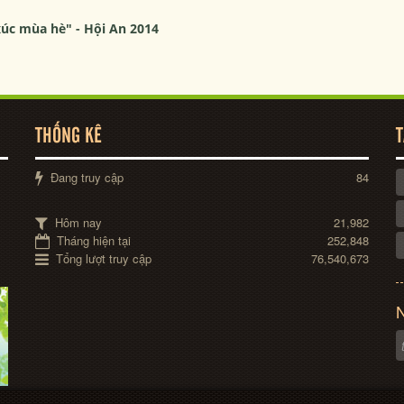
úc mùa hè" - Hội An 2014
THỐNG KÊ
T
Đang truy cập
84
Hôm nay
21,982
Tháng hiện tại
252,848
Tổng lượt truy cập
76,540,673
N