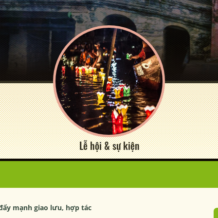
Lễ hội & sự kiện
đẩy mạnh giao lưu, hợp tác