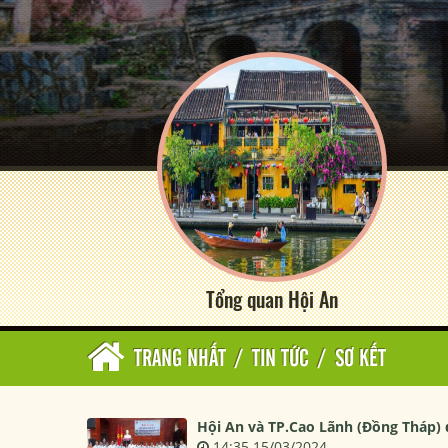
Tổng quan Hội An
TRANG NHẤT
/
TIN TỨC
/
SƠ KẾT
Hội An và TP.Cao Lãnh (Đồng Tháp) 
14:35 15/03/2024