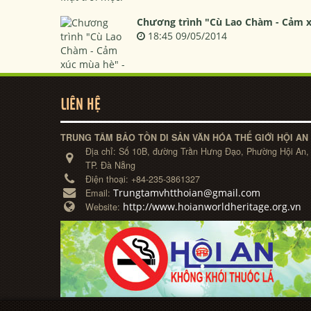
Chương trình "Cù Lao Chàm - Cảm x
18:45 09/05/2014
LIÊN HỆ
TRUNG TÂM BẢO TỒN DI SẢN VĂN HÓA THẾ GIỚI HỘI AN
Địa chỉ:
Số 10B, đường Trần Hưng Đạo, Phường Hội An,
TP. Đà Nẵng
Điện thoại:
+84-235-3861327
Trungtamvhtthoian@gmail.com
Email:
http://www.hoianworldheritage.org.vn
Website: