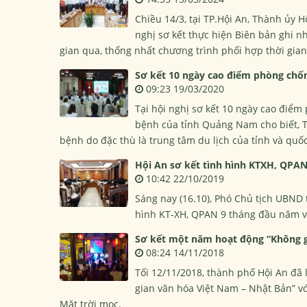
Chiều 14/3, tại TP.Hội An, Thành ủy 
nghị sơ kết thực hiện Biên bản ghi 
gian qua, thống nhất chương trình phối hợp thời gian 
Sơ kết 10 ngày cao điểm phòng chố
09:23 19/03/2020
Tại hội nghị sơ kết 10 ngày cao điể
bệnh của tỉnh Quảng Nam cho biết, TP
bệnh do đặc thù là trung tâm du lịch của tỉnh và quốc
Hội An sơ kết tình hình KTXH, QPA
10:42 22/10/2019
Sáng nay (16.10), Phó Chủ tịch UBND 
hình KT-XH, QPAN 9 tháng đầu năm và
Sơ kết một năm hoạt động “Không g
08:24 14/11/2018
Tối 12/11/2018, thành phố Hội An đã
gian văn hóa Việt Nam – Nhật Bản” vớ
Mặt trời mọc.