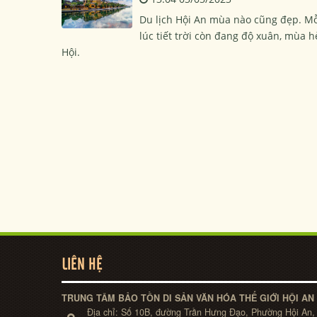
Du lịch Hội An mùa nào cũng đẹp. Mỗ
lúc tiết trời còn đang độ xuân, mùa h
Hội.
LIÊN HỆ
TRUNG TÂM BẢO TỒN DI SẢN VĂN HÓA THẾ GIỚI HỘI AN
Địa chỉ:
Số 10B, đường Trần Hưng Đạo, Phường Hội An,