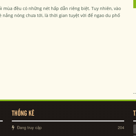
i mùa đều có những nét hấp dẫn riêng biệt. Tuy nhiên, vào
è nắng nóng chưa tới, là thời gian tuyệt vời để ngao du phố
THỐNG KÊ
T
Đang truy cập
204