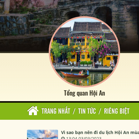
Tổng quan Hội An
TRANG NHẤT
/
TIN TỨC
/
RIÊNG BIỆT
Vì sao bạn nên đi du lịch Hội An mù
13:04 03/03/2023