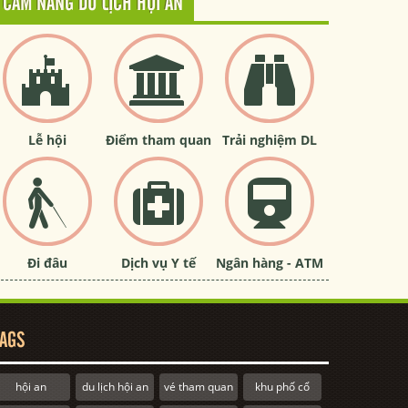
CẨM NANG DU LỊCH HỘI AN
Lễ hội
Điểm tham quan
Trải nghiệm DL
Đi đâu
Dịch vụ Y tế
Ngân hàng - ATM
AGS
hội an
du lịch hội an
vé tham quan
khu phố cổ