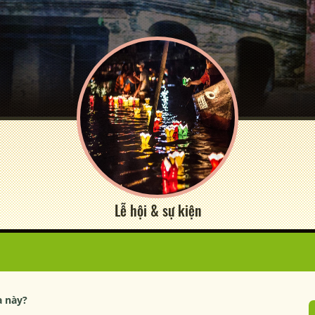
Lễ hội & sự kiện
a này?