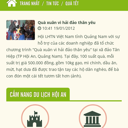
TRANG NHẤT
/
TIN TỨC
/
QUÀ TẾT
Quà xuân vì hải đảo thân yêu
10:41 19/01/2012
Hội LHTN Việt Nam tỉnh Quảng Nam với sự
hỗ trợ của các doanh nghiệp đã tổ chức
chương trình “Quà xuân vì hải đảo thân yêu” tại xã đảo Tân
Hiệp (TP Hội An, Quảng Nam). Tại đây, 100 suất quà, mỗi
suất trị giá 500.000 đồng, gồm 10kg gạo, mì chính, dầu ăn,
mứt, hạt dưa đã được trao tận tay các hộ dân nghèo, để bà
con đón một cái tết tươm tất hơn (ảnh).
CẨM NANG DU LỊCH HỘI AN