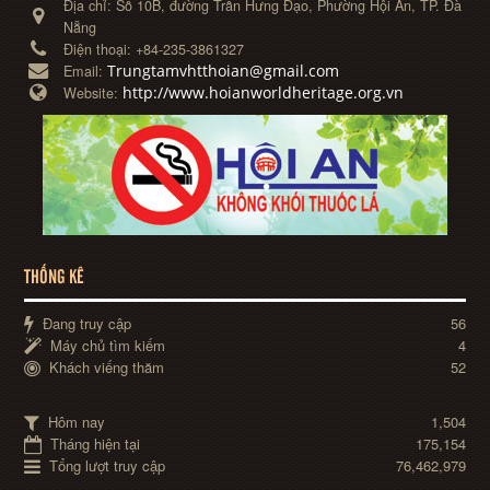
Địa chỉ:
Số 10B, đường Trần Hưng Đạo, Phường Hội An, TP. Đà
Nẵng
Điện thoại:
+84-235-3861327
Trungtamvhtthoian@gmail.com
Email:
http://www.hoianworldheritage.org.vn
Website:
THỐNG KÊ
Đang truy cập
56
Máy chủ tìm kiếm
4
Khách viếng thăm
52
Hôm nay
1,504
Tháng hiện tại
175,154
Tổng lượt truy cập
76,462,979