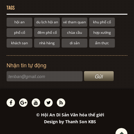
TAGS
hội an
du lịch hội an
vé tham quan
khu phố cổ
phố cổ
đêm phố cổ
chùa cầu
hợp xướng
khách sạn
nhà hàng
di sản
ẩm thực
Nhận tin tự động
© Hội An Di Sản Văn hóa thế giới
Design by
Thanh Son KBS