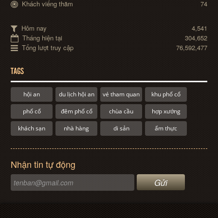
Khách viếng thăm
74
Hôm nay
4,541
Tháng hiện tại
304,652
Tổng lượt truy cập
76,592,477
TAGS
hội an
du lịch hội an
vé tham quan
khu phố cổ
phố cổ
đêm phố cổ
chùa cầu
hợp xướng
khách sạn
nhà hàng
di sản
ẩm thực
Nhận tin tự động