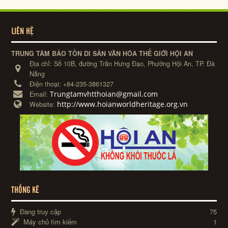
LIÊN HỆ
TRUNG TÂM BẢO TỒN DI SẢN VĂN HÓA THẾ GIỚI HỘI AN
Địa chỉ:
Số 10B, đường Trần Hưng Đạo, Phường Hội An, TP. Đà
Nẵng
Điện thoại:
+84-235-3861327
Trungtamvhtthoian@gmail.com
Email:
http://www.hoianworldheritage.org.vn
Website:
THỐNG KÊ
Đang truy cập
75
Máy chủ tìm kiếm
1