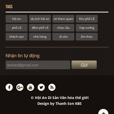
TAGS
hội an
du lịch hội an
vé tham quan
khu phố cổ
phố cổ
đêm phố cổ
chùa cầu
hợp xướng
khách sạn
nhà hàng
di sản
ẩm thực
Nhận tin tự động
© Hội An Di Sản Văn hóa thế giới
Design by
Thanh Son KBS