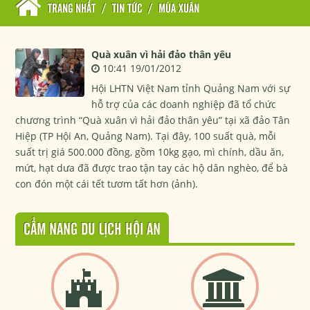
TRANG NHẤT
/
TIN TỨC
/
MÙA XUÂN
Quà xuân vì hải đảo thân yêu
10:41 19/01/2012
Hội LHTN Việt Nam tỉnh Quảng Nam với sự
hỗ trợ của các doanh nghiệp đã tổ chức
chương trình “Quà xuân vì hải đảo thân yêu” tại xã đảo Tân
Hiệp (TP Hội An, Quảng Nam). Tại đây, 100 suất quà, mỗi
suất trị giá 500.000 đồng, gồm 10kg gạo, mì chính, dầu ăn,
mứt, hạt dưa đã được trao tận tay các hộ dân nghèo, để bà
con đón một cái tết tươm tất hơn (ảnh).
CẨM NANG DU LỊCH HỘI AN