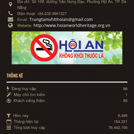
Địa chỉ:
Số 10B, đường Trần Hưng Đạo, Phường Hội An, TP. Đà
Nẵng
Điện thoại:
+84-235-3861327
Trungtamvhtthoian@gmail.com
Email:
http://www.hoianworldheritage.org.vn
Website:
THỐNG KÊ
Đang truy cập
86
Máy chủ tìm kiếm
1
Khách viếng thăm
85
Hôm nay
9,495
Tháng hiện tại
154,331
Tổng lượt truy cập
76,442,156