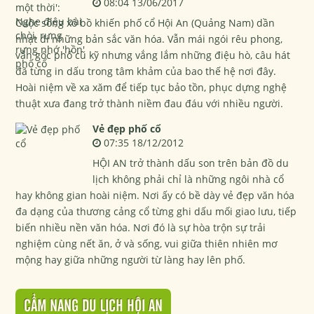
08:04 13/06/2017
Cuộc sống xô bồ khiến phố cổ Hội An (Quảng Nam) dần
nhạt đi những bản sắc văn hóa. Vẫn mái ngói rêu phong,
vẫn góc phố cũ kỹ nhưng vắng lắm những điệu hò, câu hát
đã từng in dấu trong tâm khảm của bao thế hệ nơi đây.
Hoài niệm về xa xăm để tiếp tục bảo tồn, phục dựng nghệ
thuật xưa đang trở thành niềm đau đáu với nhiều người.
Vẻ đẹp phố cổ
07:35 18/12/2012
HỘI AN trở thành dấu son trên bản đồ du
lịch không phải chỉ là những ngôi nhà cổ
hay không gian hoài niệm. Nơi ấy có bề dày vẻ đẹp văn hóa
đa dạng của thương cảng cổ từng ghi dấu mối giao lưu, tiếp
biến nhiều nền văn hóa. Nơi đó là sự hòa trộn sự trải
nghiệm cùng nết ăn, ở và sống, vui giữa thiên nhiên mơ
mộng hay giữa những người từ làng hay lên phố.
CẨM NANG DU LỊCH HỘI AN