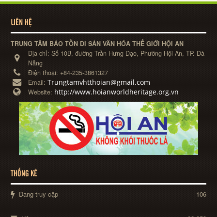
LIÊN HỆ
TRUNG TÂM BẢO TỒN DI SẢN VĂN HÓA THẾ GIỚI HỘI AN
Địa chỉ:
Số 10B, đường Trần Hưng Đạo, Phường Hội An, TP. Đà
Nẵng
Điện thoại:
+84-235-3861327
Trungtamvhtthoian@gmail.com
Email:
http://www.hoianworldheritage.org.vn
Website:
THỐNG KÊ
Đang truy cập
106