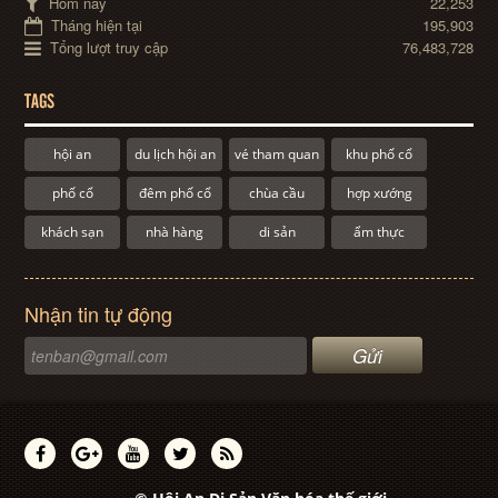
Hôm nay
22,253
Tháng hiện tại
195,903
Tổng lượt truy cập
76,483,728
TAGS
hội an
du lịch hội an
vé tham quan
khu phố cổ
phố cổ
đêm phố cổ
chùa cầu
hợp xướng
khách sạn
nhà hàng
di sản
ẩm thực
Nhận tin tự động