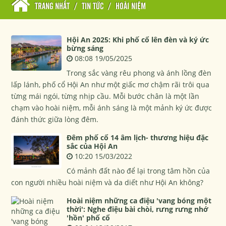
TRANG NHẤT
/
TIN TỨC
/
HOÀI NIỆM
Hội An 2025: Khi phố cổ lên đèn và ký ức
bừng sáng
08:08 19/05/2025
Trong sắc vàng rêu phong và ánh lồng đèn
lấp lánh, phố cổ Hội An như một giấc mơ chậm rãi trôi qua
từng mái ngói, từng nhịp cầu. Mỗi bước chân là một lần
chạm vào hoài niệm, mỗi ánh sáng là một mảnh ký ức được
đánh thức giữa lòng đêm.
Đêm phố cổ 14 âm lịch- thương hiệu đặc
sắc của Hội An
10:20 15/03/2022
Có mảnh đất nào để lại trong tâm hồn của
con người nhiều hoài niệm và da diết như Hội An không?
Hoài niệm những ca điệu 'vang bóng một
thời': Nghe điệu bài chòi, rưng rưng nhớ
'hồn' phố cổ