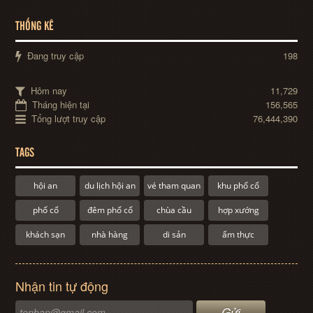
THỐNG KÊ
Đang truy cập
198
Hôm nay
11,729
Tháng hiện tại
156,565
Tổng lượt truy cập
76,444,390
TAGS
hội an
du lịch hội an
vé tham quan
khu phố cổ
phố cổ
đêm phố cổ
chùa cầu
hợp xướng
khách sạn
nhà hàng
di sản
ẩm thực
Nhận tin tự động