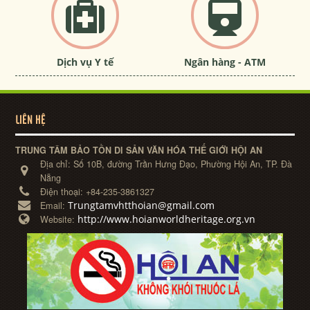
Dịch vụ Y tế
Ngân hàng - ATM
LIÊN HỆ
TRUNG TÂM BẢO TỒN DI SẢN VĂN HÓA THẾ GIỚI HỘI AN
Địa chỉ:
Số 10B, đường Trần Hưng Đạo, Phường Hội An, TP. Đà
Nẵng
Điện thoại:
+84-235-3861327
Trungtamvhtthoian@gmail.com
Email:
http://www.hoianworldheritage.org.vn
Website: