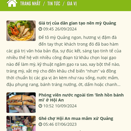
TRANG NHẤT
/
TIN TỨC
/
GIA VỊ
Giá trị của dân gian tạo nên mỳ Quảng
09:45 26/09/2024
Để tô mỳ Quảng ngon, hương vị đậm đà
đến tay thực khách trong đó đã bao hàm
các giá trị văn hóa bản địa, sự đúc kết, sáng tạo tinh tế của
nhiều thế hệ với nhiều công đoạn từ khâu chọn loại gạo
nào để làm mỳ, kỹ thuật ngâm gạo ra sao, xay bột thế nào,
tráng mỳ, xắt mỳ cho đến khâu chế biến “nhưn” và đồng
thời chuẩn bị các gia vị ăn kèm như rau sống, nước mắm,
đậu phụng rang, bánh tráng nướng, ớt, dấm hoặc chanh…
Phóng viên nước ngoài tìm ‘linh hồn bánh
mì’ ở Hội An
10:52 10/09/2024
Ghé chợ Hội An mua mắm xứ Quảng
05:46 07/06/2023