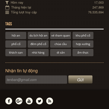
Hôm nay
17,003
Tháng hiện tại
247,869
Tổng lượt truy cập
76,535,694
TAGS
hội an
du lịch hội an
vé tham quan
khu phố cổ
phố cổ
đêm phố cổ
chùa cầu
hợp xướng
khách sạn
nhà hàng
di sản
ẩm thực
Nhận tin tự động