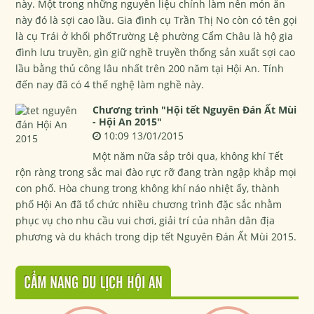
này. Một trong những nguyên liệu chính làm nên món ăn
này đó là sợi cao lầu. Gia đình cụ Trần Thị No còn có tên gọi
là cụ Trái ở khối phốTrường Lệ phường Cẩm Châu là hộ gia
đình lưu truyền, gìn giữ nghề truyền thống sản xuất sợi cao
lầu bằng thủ công lâu nhất trên 200 năm tại Hội An. Tính
đến nay đã có 4 thế nghệ làm nghề này.
Chương trình "Hội tết Nguyên Đán Ất Mùi
- Hội An 2015"
10:09 13/01/2015
Một năm nữa sắp trôi qua, không khí Tết
rộn ràng trong sắc mai đào rực rỡ đang tràn ngập khắp mọi
con phố. Hòa chung trong không khí náo nhiệt ấy, thành
phố Hội An đã tổ chức nhiều chương trình đặc sắc nhằm
phục vụ cho nhu cầu vui chơi, giải trí của nhân dân địa
phương và du khách trong dịp tết Nguyên Đán Ất Mùi 2015.
CẨM NANG DU LỊCH HỘI AN