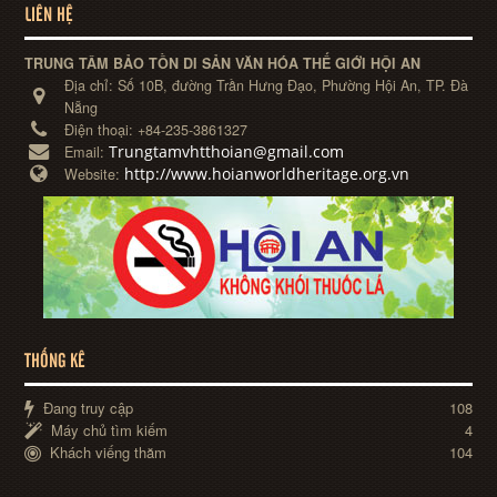
LIÊN HỆ
TRUNG TÂM BẢO TỒN DI SẢN VĂN HÓA THẾ GIỚI HỘI AN
Địa chỉ:
Số 10B, đường Trần Hưng Đạo, Phường Hội An, TP. Đà
Nẵng
Điện thoại:
+84-235-3861327
Trungtamvhtthoian@gmail.com
Email:
http://www.hoianworldheritage.org.vn
Website:
THỐNG KÊ
Đang truy cập
108
Máy chủ tìm kiếm
4
Khách viếng thăm
104