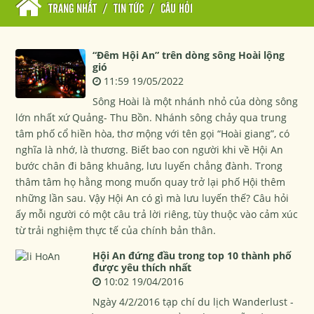
TRANG NHẤT
/
TIN TỨC
/
CÂU HỎI
“Đêm Hội An” trên dòng sông Hoài lộng
gió
11:59 19/05/2022
Sông Hoài là một nhánh nhỏ của dòng sông
lớn nhất xứ Quảng- Thu Bồn. Nhánh sông chảy qua trung
tâm phố cổ hiền hòa, thơ mộng với tên gọi “Hoài giang”, có
nghĩa là nhớ, là thương. Biết bao con người khi về Hội An
bước chân đi bâng khuâng, lưu luyến chẳng đành. Trong
thâm tâm họ hằng mong muốn quay trở lại phố Hội thêm
những lần sau. Vậy Hội An có gì mà lưu luyến thế? Câu hỏi
ấy mỗi người có một câu trả lời riêng, tùy thuộc vào cảm xúc
từ trải nghiệm thực tế của chính bản thân.
Hội An đứng đầu trong top 10 thành phố
được yêu thích nhất
10:02 19/04/2016
Ngày 4/2/2016 tạp chí du lịch Wanderlust -