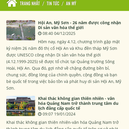
TRANG NHẤT
/
TIN TỨC
/
AN MỸ
Hội An, Mỹ Sơn - 26 năm được công nhận
Di sản văn hóa thế giới
08:40 04/12/2025
Hôm nay, ngày 4.12, chương trình gặp mặt
kỷ niệm 26 năm đô thị cổ Hội An và Khu đền tháp Mỹ Sơn
được UNESCO công nhận Di sản văn hóa thế giới
(4.12.1999-2025) sẽ được tổ chức tại Quảng trường Sông
Hoài, Hội An. Qua đó, gợi nhớ về chặng đường bền bỉ,
chung sức, đồng lòng của chính quyền, cộng đồng và bạn
bè quốc tế trong việc bảo tồn và phát huy di sản Hội An, Mỹ
Sơn.
Khai thác không gian thiên nhiên - văn
hóa Quảng Nam trở thành trung tâm du
lịch đẳng cấp quốc tế
09:07 19/01/2024
Khai thác không gian thiên nhiên-văn hóa Quảng Nam trở
thành trung tâm du lịch đẳng cấp quốc tế trên cơ sở phát