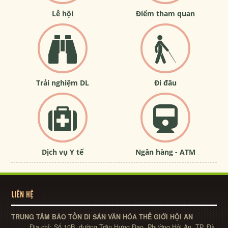
Lễ hội
Điểm tham quan
Trải nghiệm DL
Đi đâu
Dịch vụ Y tế
Ngân hàng - ATM
LIÊN HỆ
TRUNG TÂM BẢO TỒN DI SẢN VĂN HÓA THẾ GIỚI HỘI AN
Địa chỉ:
Số 10B, đường Trần Hưng Đạo, Phường Hội An, TP. Đà