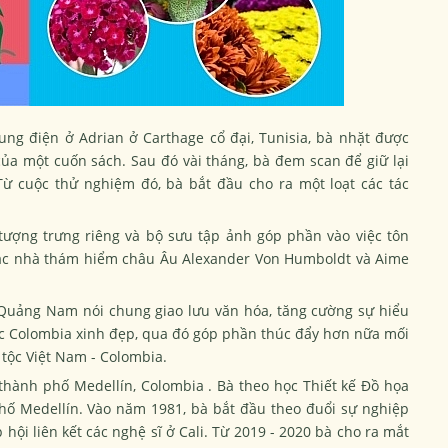
ung điện ở Adrian ở Carthage cổ đại, Tunisia, bà nhặt được
của một cuốn sách. Sau đó vài tháng, bà đem scan để giữ lại
ừ cuộc thử nghiệm đó, bà bắt đầu cho ra một loạt các tác
tượng trưng riêng và bộ sưu tập ảnh góp phần vào việc tôn
các nhà thám hiểm châu Âu Alexander Von Humboldt và Aime
h Quảng Nam nói chung giao lưu văn hóa, tăng cường sự hiểu
ước Colombia xinh đẹp, qua đó góp phần thúc đẩy hơn nữa mối
 tộc Việt Nam - Colombia.
hành phố Medellín, Colombia . Bà theo học Thiết kế Đồ họa
phố Medellín. Vào năm 1981, bà bắt đầu theo đuổi sự nghiệp
hội liên kết các nghệ sĩ ở Cali. Từ 2019 - 2020 bà cho ra mắt