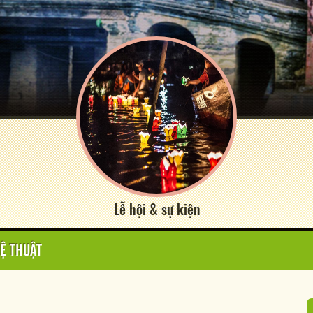
Lễ hội & sự kiện
Ệ THUẬT