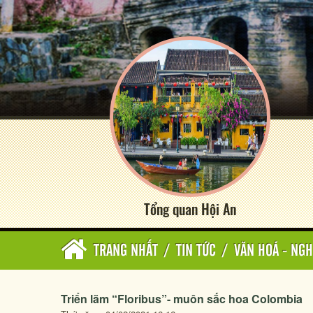
Tổng quan Hội An
TRANG NHẤT
/
TIN TỨC
/
VĂN HOÁ - NGH
Triển lãm “Floribus”- muôn sắc hoa Colombia