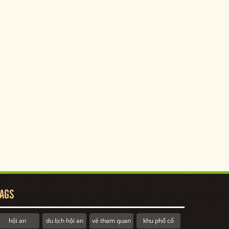
AGS
hội an
du lịch hội an
vé tham quan
khu phố cổ