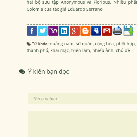
hai bộ sưu tập Anonymous và Floribus. Nhiều phẩ
Colomia của tác giả Eduardo Serrano.
Từ khóa:
quảng nam
,
sứ quán
,
cộng hòa
,
phối hợp
,
thành phố
,
khai mạc
,
triển lãm
,
nhiếp ảnh
,
chủ đề
Ý kiến bạn đọc