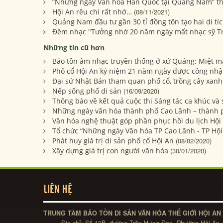
“Những ngày Văn hóa Hàn Quốc tại Quảng Nam” th
Hội An rêu chi rất nhớ…
(08/11/2021)
Quảng Nam đầu tư gần 30 tỉ đồng tôn tạo hai di tí
Đêm nhạc "Tưởng nhớ 20 năm ngày mất nhạc sỹ T
Những tin cũ hơn
Bảo tồn âm nhạc truyền thống ở xứ Quảng: Miệt m
Phố cổ Hội An kỷ niệm 21 năm ngày được công nhận
Đại sứ Nhật Bản tham quan phố cổ, trồng cây xanh 
Nếp sống phố di sản
(16/09/2020)
Thông báo về kết quả cuộc thi Sáng tác ca khúc và 
Những ngày văn hóa thành phố Cao Lãnh – thành 
Văn hóa nghệ thuật góp phần phục hồi du lịch Hội
Tổ chức “Những ngày Văn hóa TP Cao Lãnh - TP Hộ
Phát huy giá trị di sản phố cổ Hội An
(08/02/2020)
Xây dựng giá trị con người văn hóa
(30/01/2020)
LIÊN HỆ
TRUNG TÂM BẢO TỒN DI SẢN VĂN HÓA THẾ GIỚI HỘI AN