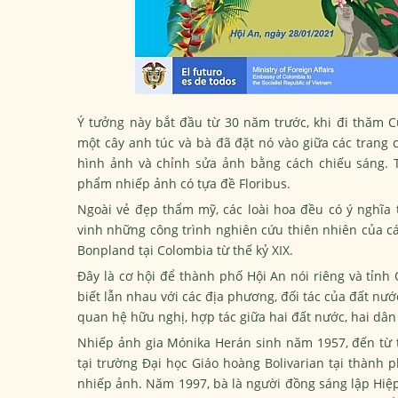
Ý tưởng này bắt đầu từ 30 năm trước, khi đi thăm C
một cây anh túc và bà đã đặt nó vào giữa các trang 
hình ảnh và chỉnh sửa ảnh bằng cách chiếu sáng. T
phẩm nhiếp ảnh có tựa đề Floribus.
Ngoài vẻ đẹp thẩm mỹ, các loài hoa đều có ý nghĩa 
vinh những công trình nghiên cứu thiên nhiên của 
Bonpland tại Colombia từ thế kỷ XIX.
Đây là cơ hội để thành phố Hội An nói riêng và tỉn
biết lẫn nhau với các địa phương, đối tác của đất n
quan hệ hữu nghị, hợp tác giữa hai đất nước, hai dân
Nhiếp ảnh gia Mónika Herán sinh năm 1957, đến từ t
tại trường Đại học Giáo hoàng Bolivarian tại thành 
nhiếp ảnh. Năm 1997, bà là người đồng sáng lập Hiệp 