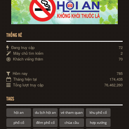
THỐNG KÊ
Đang truy cập
72
Máy chủ tìm kiếm
2
Khách viếng thăm
70
Hôm nay
785
Tháng hiện tại
174,435
Tổng lượt truy cập
76,462,260
TAGS
hội an
du lịch hội an
vé tham quan
khu phố cổ
phố cổ
đêm phố cổ
chùa cầu
hợp xướng