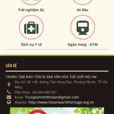
Trải nghiệm DL
Đi đâu
Dịch vụ Y tế
Ngân hàng - ATM
LIÊN HỆ
TRUNG TÂM BẢO TỒN DI SẢN VĂN HÓA THẾ GIỚI HỘI AN
Địa chỉ:
Số 10B, đường Trần Hưng Đạo, Phường Hội An, TP. Đà
Nẵng
Điện thoại:
+84-235-3861327
Trungtamvhtthoian@gmail.com
Email:
http://www.hoianworldheritage.org.vn
Website: