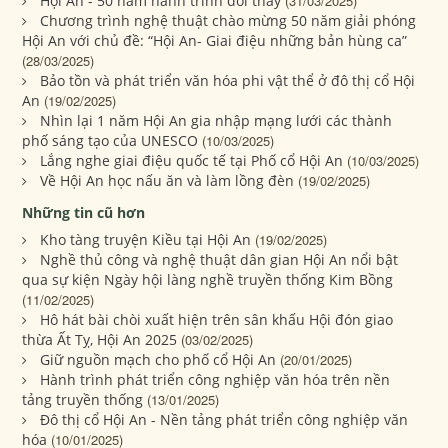
Hội An - 50 năm hành trình đổi thay
(31/03/2025)
Chương trình nghệ thuật chào mừng 50 năm giải phóng
Hội An với chủ đề: “Hội An- Giai điệu những bản hùng ca”
(28/03/2025)
Bảo tồn và phát triển văn hóa phi vật thể ở đô thị cổ Hội
An
(19/02/2025)
Nhìn lại 1 năm Hội An gia nhập mạng lưới các thành
phố sáng tạo của UNESCO
(10/03/2025)
Lắng nghe giai điệu quốc tế tại Phố cổ Hội An
(10/03/2025)
Về Hội An học nấu ăn và làm lồng đèn
(19/02/2025)
Những tin cũ hơn
Kho tàng truyện Kiều tại Hội An
(19/02/2025)
Nghề thủ công và nghệ thuật dân gian Hội An nổi bật
qua sự kiện Ngày hội làng nghề truyền thống Kim Bồng
(11/02/2025)
Hô hát bài chòi xuất hiện trên sân khấu Hội đón giao
thừa Ất Tỵ, Hội An 2025
(03/02/2025)
Giữ nguồn mạch cho phố cổ Hội An
(20/01/2025)
Hành trình phát triển công nghiệp văn hóa trên nền
tảng truyền thống
(13/01/2025)
Đô thị cổ Hội An - Nền tảng phát triển công nghiệp văn
hóa
(10/01/2025)