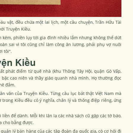
u vật, đều chứa một lai lịch, một câu chuyện, Trần Hữu Tài
với Truyện Kiều.
n kém, phiền lụy tới gia đình nhiều lắm nhưng không thể dứt
toàn sai vì tôi cũng chỉ làm công ăn lương, phải phụ vợ nuôi
 tôi".
yện Kiều
ất phát điểm từ quê nhà (khu Thông Tây Hội, quận Gò Vấp,
ều bậc cao niên và thầy giáo quanh nhà mình. Họ thường đọc
 mê đắm.
ân văn của Truyện Kiều. Từng câu lục bát thật Việt Nam mà
 trong Kiều đều có ý nghĩa, chân lý và thông điệp riêng, ứng
ài liền để dành. Mỗi khi lân la các nhà sách cũ gặp các tờ báo,
ua cho bằng được.
ò quản lý bán hàng của các tập đoàn đa quốc gia, có cơ hội đi