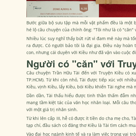
Bước giữa bộ sưu tập mà mỗi vật phẩm đều là một bá
hé lộ câu chuyện của chính ông: "Tôi như là có "căn" 
Nhiều lúc suy nghĩ thấy bứt rứt vì đam mê này mà tố
ra được. Có người bảo tôi là đại gia. Điều này hoàn 
con, nhưng cái duyên với Kiều như đã vận vào cuộc đời
Người có "căn" với Tru
Câu chuyện Trần Hữu Tài đến với Truyện Kiều có xu
TP.HCM). Từ khi còn nhỏ, Tài được tiếp xúc với nhi
Kiều, vịnh Kiều, lẩy Kiều, bói Kiều khiến Tài nghe mà
Dần dần, Tài thấu hiểu được tinh thần thấm đẫm nh
mang tầm kiệt tác của văn học nhân loại. Mỗi câu thơ
với một giá trị nhân sinh.
Từ khi lên cấp III, hễ có được ít tiền do cha mẹ cho, T
tạp chí, đầu sách có đăng thơ Kiều là Tài tìm cách m
Vào đại học ngành kinh tế và ra làm việc trong vai tr