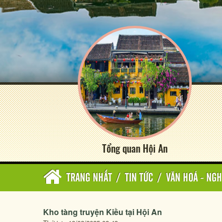
Tổng quan Hội An
TRANG NHẤT
/
TIN TỨC
/
VĂN HOÁ - NGH
Kho tàng truyện Kiều tại Hội An