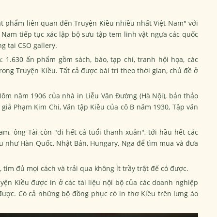
ật phẩm liên quan đến Truyện Kiều nhiều nhất Việt Nam" với
t Nam tiếp tục xác lập bộ sưu tập tem linh vật ngựa các quốc
g tại CSO gallery.
 1.630 ấn phẩm gồm sách, báo, tạp chí, tranh hội họa, các
ong Truyện Kiều. Tất cả được bài trí theo thời gian, chủ đề ở
Nôm năm 1906 của nhà in Liễu Văn Đường (Hà Nội), bản thảo
 giả Phạm Kim Chi, Văn tập Kiều của cô B năm 1930, Tập văn
am, ông Tài còn "đi hết cả tuổi thanh xuân", tới hầu hết các
iều như Hàn Quốc, Nhật Bản, Hungary, Nga để tìm mua và đưa
tìm đủ mọi cách và trải qua không ít trầy trật để có được.
ruyện Kiều được in ở các tài liệu nội bộ của các doanh nghiệp
ược. Có cả những bộ đồng phục có in thơ Kiều trên lưng áo