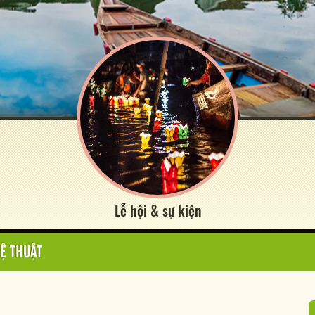
Lễ hội & sự kiện
Ệ THUẬT