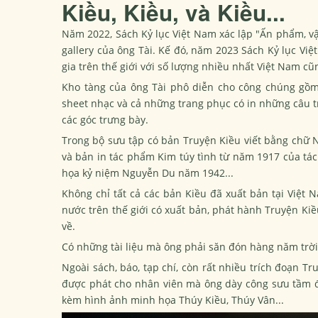
Kiều, Kiều, và Kiều...
Năm 2022, Sách Kỷ lục Việt Nam xác lập "Ấn phẩm, v
gallery của ông Tài. Kế đó, năm 2023 Sách Kỷ lục Việ
gia trên thế giới với số lượng nhiều nhất Việt Nam cũn
Kho tàng của ông Tài phô diễn cho công chúng gồm:
sheet nhạc và cả những trang phục có in những câu tr
các góc trưng bày.
Trong bộ sưu tập có bản Truyện Kiều viết bằng chữ 
và bản in tác phẩm Kim túy tình từ năm 1917 của tác
họa kỷ niệm Nguyễn Du năm 1942...
Không chỉ tất cả các bản Kiều đã xuất bản tại Việt N
nước trên thế giới có xuất bản, phát hành Truyện K
về.
Có những tài liệu mà ông phải săn đón hàng năm trời, 
Ngoài sách, báo, tạp chí, còn rất nhiều trích đoạn T
được phát cho nhân viên mà ông dày công sưu tầm đ
kèm hình ảnh minh họa Thúy Kiều, Thúy Vân...