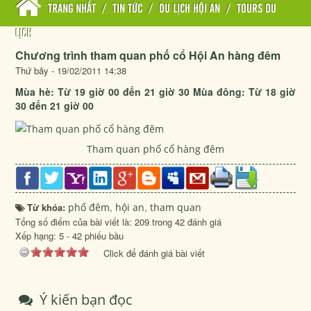
TRANG NHẤT
/
TIN TỨC
/
DU LỊCH HỘI AN
/
TOURS DU
LỊCH
Chương trình tham quan phố cổ Hội An hàng đêm
Thứ bảy - 19/02/2011 14:38
Mùa hè: Từ 19 giờ 00 đến 21 giờ 30 Mùa đông: Từ 18 giờ
30 đến 21 giờ 00
Tham quan phố cổ hàng đêm
Từ khóa:
phố đêm
,
hội an
,
tham quan
Tổng số điểm của bài viết là: 209 trong 42 đánh giá
Xếp hạng:
5
-
42
phiếu bầu
Click để đánh giá bài viết
Ý kiến bạn đọc