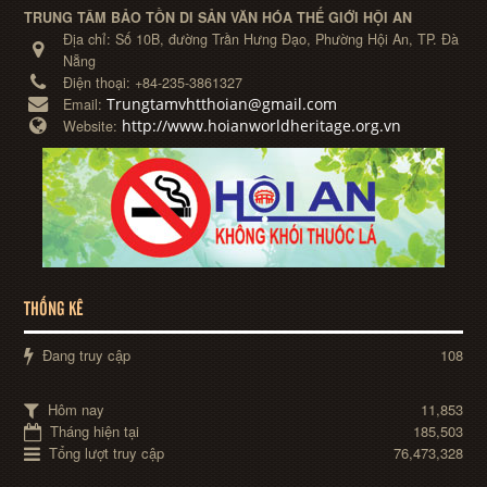
TRUNG TÂM BẢO TỒN DI SẢN VĂN HÓA THẾ GIỚI HỘI AN
Địa chỉ:
Số 10B, đường Trần Hưng Đạo, Phường Hội An, TP. Đà
Nẵng
Điện thoại:
+84-235-3861327
Trungtamvhtthoian@gmail.com
Email:
http://www.hoianworldheritage.org.vn
Website:
THỐNG KÊ
Đang truy cập
108
Hôm nay
11,853
Tháng hiện tại
185,503
Tổng lượt truy cập
76,473,328