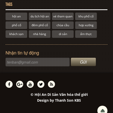
TAGS
hội an
du lịch hội an
vé tham quan
khu phố cổ
phố cổ
đêm phố cổ
chùa cầu
hợp xướng
khách sạn
nhà hàng
di sản
ẩm thực
Nhận tin tự động
© Hội An Di Sản Văn hóa thế giới
Design by
Thanh Son KBS