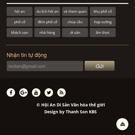
hội an
du lịch hội an
vé tham quan
khu phố cổ
phố cổ
đêm phố cổ
chùa cầu
hợp xướng
khách sạn
nhà hàng
di sản
ẩm thực
Nhận tin tự động
© Hội An Di Sản Văn hóa thế giới
Design by
Thanh Son KBS