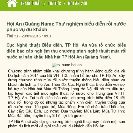
TRANG NHẤT
/
TIN TỨC
/
HỘI AN 24H
Hội An (Quảng Nam): Thử nghiệm biểu diễn rối nước
phục vụ du khách
Thứ tư - 28/01/2015 10:01
Cục Nghệ thuật Biểu diễn, TP Hội An vừa tổ chức biểu
diễn báo cáo nghiệm thu chương trình nghệ thuật múa rối
nước tại sân khấu Nhà hát TP Hội An (Quảng Nam).
Chương trình nhằm triển khai chương trình hành động quốc gia về
Du lịch năm 2014 của Bộ VHTTDL nhằm hỗ trợ cho TP Hội An xây
dựng chương trình múa rối nước truyền thống biểu diễn phục vụ
khách du lịch tại Hội An. Theo đó, Cục Nghệ thuật Biểu diễn với sự
hỗ trợ của Nhà hát Múa rối Thăng Long Hà Nội đã hỗ trợ đầu tư,
tập luyện các tiết mục nghệ thuật rối nước cho Trung tâm VHTT
TP Hội An. Tại buổi diễn báo cáo, chương trình biểu diễn 18 tiết
mục rối, trong đó có những tác phẩm kinh điển, truyền thống của
rối nước như: Tễu giáo trò, Múa Rồng, Em bé chăn trâu-Thổi sáo;
Cày cấy; Cậu Ếch, Úp nơm; Đua thuyền; Múa Lân; Múa Tứ linh;
Múa Bát tiên; truyền thuyết Lê Lợi trả gươm;…
TP Hội An sẽ xây dựng chương trình nghệ thuật này thành một sản
phẩm du lịch mới để giới thiệu với du khách đến Hội An.