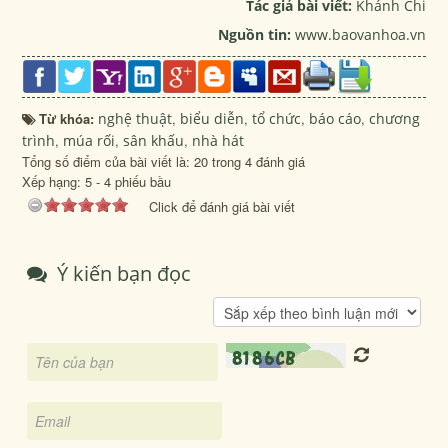
Tác giả bài viết:
Khánh Chi
Nguồn tin:
www.baovanhoa.vn
Từ khóa:
nghệ thuật
,
biểu diễn
,
tổ chức
,
báo cáo
,
chương
trình
,
múa rối
,
sân khấu
,
nhà hát
Tổng số điểm của bài viết là: 20 trong 4 đánh giá
Xếp hạng:
5
-
4
phiếu bầu
Click để đánh giá bài viết
Ý kiến bạn đọc