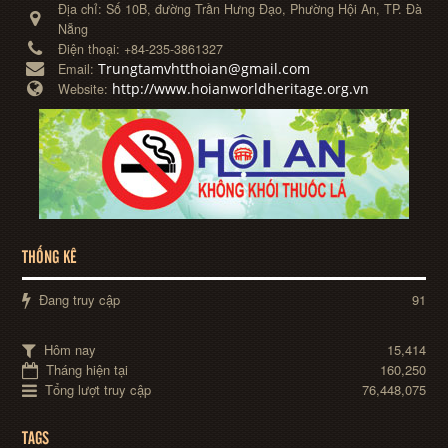
Địa chỉ:
Số 10B, đường Trần Hưng Đạo, Phường Hội An, TP. Đà
Nẵng
Điện thoại:
+84-235-3861327
Trungtamvhtthoian@gmail.com
Email:
http://www.hoianworldheritage.org.vn
Website:
THỐNG KÊ
Đang truy cập
91
Hôm nay
15,414
Tháng hiện tại
160,250
Tổng lượt truy cập
76,448,075
TAGS