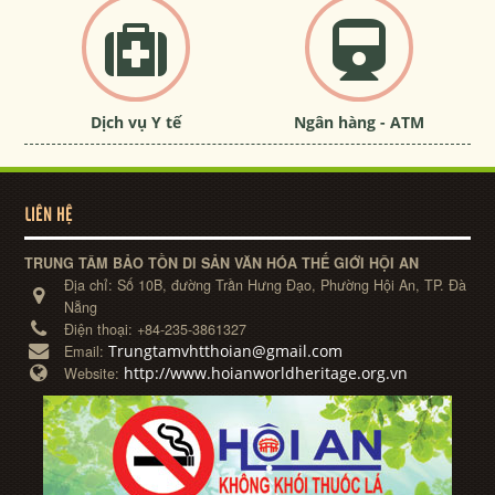
Dịch vụ Y tế
Ngân hàng - ATM
LIÊN HỆ
TRUNG TÂM BẢO TỒN DI SẢN VĂN HÓA THẾ GIỚI HỘI AN
Địa chỉ:
Số 10B, đường Trần Hưng Đạo, Phường Hội An, TP. Đà
Nẵng
Điện thoại:
+84-235-3861327
Trungtamvhtthoian@gmail.com
Email:
http://www.hoianworldheritage.org.vn
Website: