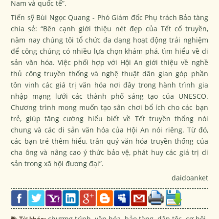
Nam và quốc tế”.
Tiến sỹ Bùi Ngọc Quang - Phó Giám đốc Phụ trách Bảo tàng
chia sẻ: “Bên cạnh giới thiệu nét đẹp của Tết cổ truyền,
năm nay chúng tôi tổ chức đa dạng hoạt động trải nghiệm
để công chúng có nhiều lựa chọn khám phá, tìm hiểu về di
sản văn hóa. Việc phối hợp với Hội An giới thiệu về nghề
thủ công truyền thống và nghệ thuật dân gian góp phần
tôn vinh các giá trị văn hóa nơi đây trong hành trình gia
nhập mạng lưới các thành phố sáng tạo của UNESCO.
Chương trình mong muốn tạo sân chơi bổ ích cho các bạn
trẻ, giúp tăng cường hiểu biết về Tết truyền thống nói
chung và các di sản văn hóa của Hội An nói riêng. Từ đó,
các bạn trẻ thêm hiểu, trân quý văn hóa truyền thống của
cha ông và nâng cao ý thức bảo vệ, phát huy các giá trị di
sản trong xã hội đương đại”.
daidoanket
Từ khóa:
chương trình
,
văn hóa
,
bảo tàng
,
dân tộc
,
cơ hội
,