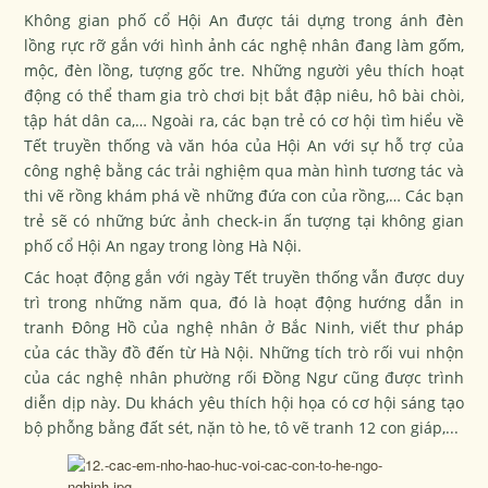
Không gian phố cổ Hội An được tái dựng trong ánh đèn
lồng rực rỡ gắn với hình ảnh các nghệ nhân đang làm gốm,
mộc, đèn lồng, tượng gốc tre. Những người yêu thích hoạt
động có thể tham gia trò chơi bịt bắt đập niêu, hô bài chòi,
tập hát dân ca,… Ngoài ra, các bạn trẻ có cơ hội tìm hiểu về
Tết truyền thống và văn hóa của Hội An với sự hỗ trợ của
công nghệ bằng các trải nghiệm qua màn hình tương tác và
thi vẽ rồng khám phá về những đứa con của rồng,… Các bạn
trẻ sẽ có những bức ảnh check-in ấn tượng tại không gian
phố cổ Hội An ngay trong lòng Hà Nội.
Các hoạt động gắn với ngày Tết truyền thống vẫn được duy
trì trong những năm qua, đó là hoạt động hướng dẫn in
tranh Đông Hồ của nghệ nhân ở Bắc Ninh, viết thư pháp
của các thầy đồ đến từ Hà Nội. Những tích trò rối vui nhộn
của các nghệ nhân phường rối Đồng Ngư cũng được trình
diễn dịp này. Du khách yêu thích hội họa có cơ hội sáng tạo
bộ phỗng bằng đất sét, nặn tò he, tô vẽ tranh 12 con giáp,...