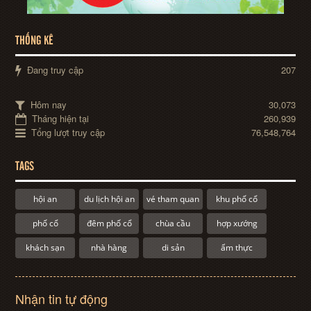
THỐNG KÊ
Đang truy cập
207
Hôm nay
30,073
Tháng hiện tại
260,939
Tổng lượt truy cập
76,548,764
TAGS
hội an
du lịch hội an
vé tham quan
khu phố cổ
phố cổ
đêm phố cổ
chùa cầu
hợp xướng
khách sạn
nhà hàng
di sản
ẩm thực
Nhận tin tự động