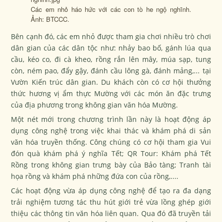
Các em nhỏ háo hức với các con tò he ngộ nghĩnh.
Ảnh: BTCCC.
Bên cạnh đó, các em nhỏ được tham gia chơi nhiều trò chơi
dân gian của các dân tộc như: nhảy bao bố, gánh lúa qua
cầu, kéo co, đi cà kheo, rồng rắn lên mây, múa sạp, tung
còn, ném pao, đẩy gậy, đánh cầu lông gà, đánh mảng,... tại
Vườn Kiến trúc dân gian. Du khách còn có cơ hội thưởng
thức hương vị ẩm thực Mường với các món ăn đặc trưng
của địa phương trong không gian văn hóa Mường.
Một nét mới trong chương trình lần này là hoạt động áp
dụng công nghệ trong việc khai thác và khám phá di sản
văn hóa truyền thống. Công chúng có cơ hội tham gia Vui
đón quà khám phá ý nghĩa Tết; QR Tour: Khám phá Tết
Rồng trong không gian trưng bày của Bảo tàng; Tranh tài
họa rồng và khám phá những đứa con của rồng,....
Các hoạt động vừa áp dụng công nghệ để tạo ra đa dạng
trải nghiệm tương tác thu hút giới trẻ vừa lồng ghép giới
thiệu các thông tin văn hóa liên quan. Qua đó đã truyền tải