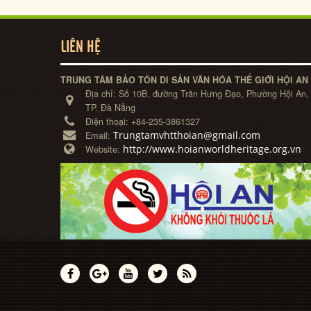
LIÊN HỆ
TRUNG TÂM BẢO TỒN DI SẢN VĂN HÓA THẾ GIỚI HỘI AN
Địa chỉ:
Số 10B, đường Trần Hưng Đạo, Phường Hội An,
TP. Đà Nẵng
Điện thoại:
+84-235-3861327
Trungtamvhtthoian@gmail.com
Email:
http://www.hoianworldheritage.org.vn
Website: