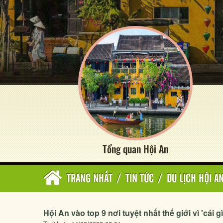
Tổng quan Hội An
TRANG NHẤT
/
TIN TỨC
/
DU LỊCH HỘI A
Hội An vào top 9 nơi tuyệt nhất thế giới vì 'cái g