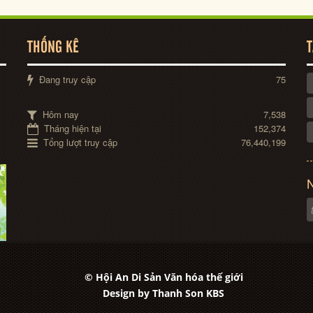
THỐNG KÊ
T
Đang truy cập
75
Hôm nay
7,538
Tháng hiện tại
152,374
Tổng lượt truy cập
76,440,199
N
© Hội An Di Sản Văn hóa thế giới
Design by
Thanh Son KBS