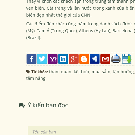
Thay vì chọn các khách sạn trong trung tâm thành p
ven biển. Cát trắng và làn nước trong xanh của biể
biển đẹp nhất thế giới của
CNN.
Các điểm đến khác cũng nằm trong danh sách được các
(Mỹ), Tam Á (Trung Quốc), Athens (Hy Lạp), Barcelona 
(Brazil).
Từ khóa:
tham quan
,
kết hợp
,
mua sắm
,
tận hưởng
,
tắm nắng
Ý kiến bạn đọc