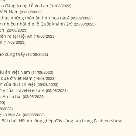
oa đăng trong Lễ Vu Lan
(31/08/2023)
 Việt Nam
(31/08/2023)
 thức những món ăn tinh hoa nào?
(05/09/2023)
ếm nhiều nhất dịp lễ Quốc khánh 2/9
(25/08/2023)
ch
(22/08/2023)
ễn ra tại Hội An
(16/08/2023)
ới
(17/08/2023)
ào cũng thấy
(15/08/2023)
dấu ấn Việt Nam
(14/08/2023)
 qua ở Việt Nam
(14/08/2023)
” của du lịch Việt
(05/08/2023)
i ý của Travel+Leisure
(05/08/2023)
i An có hai
(03/08/2023)
23)
8/2023)
g và Hội An
(03/08/2023)
 Bài chòi Hội An lồng ghép đầy sáng tạo trong Fashion show