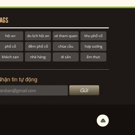
AGS
hội an
du lịch hội an
vé tham quan
khu phố cổ
phố cổ
đêm phố cổ
chùa cầu
hợp xướng
khách sạn
nhà hàng
di sản
ẩm thực
hận tin tự động