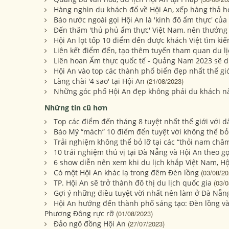
Hàng nghìn du khách đổ về Hội An, xếp hàng thả h
Báo nước ngoài gọi Hội An là 'kinh đô ẩm thực' của
Đến thăm 'thủ phủ ẩm thực' Việt Nam, nên thưởng
Hội An lọt tốp 10 điểm đến được khách Việt tìm ki
Liên kết điểm đến, tạo thêm tuyến tham quan du lị
Liên hoan Ẩm thực quốc tế - Quảng Nam 2023 sẽ di
Hội An vào top các thành phố biển đẹp nhất thế gi
Làng chài '4 sao' tại Hội An
(21/08/2023)
Những góc phố Hội An đẹp không phải du khách n
Những tin cũ hơn
Top các điểm đến tháng 8 tuyệt nhất thế giới với 
Báo Mỹ “mách” 10 điểm đến tuyệt vời không thể bỏ
Trải nghiệm không thể bỏ lỡ tại các “thỏi nam châm
10 trải nghiệm thú vị tại Đà Nẵng và Hội An theo gợ
6 show diễn nên xem khi du lịch khắp Việt Nam, Hộ
Có một Hội An khác lạ trong đêm Đèn lồng
(03/08/20
TP. Hội An sẽ trở thành đô thị du lịch quốc gia
(03/0
Gợi ý những điều tuyệt vời nhất nên làm ở Đà Nẵn
Hội An hướng đến thành phố sáng tạo: Đèn lồng và
Phương Đông rực rỡ
(01/08/2023)
Đảo ngô đồng Hội An
(27/07/2023)