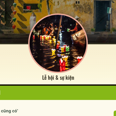
Lễ hội & sự kiện
N
ì cũng có'