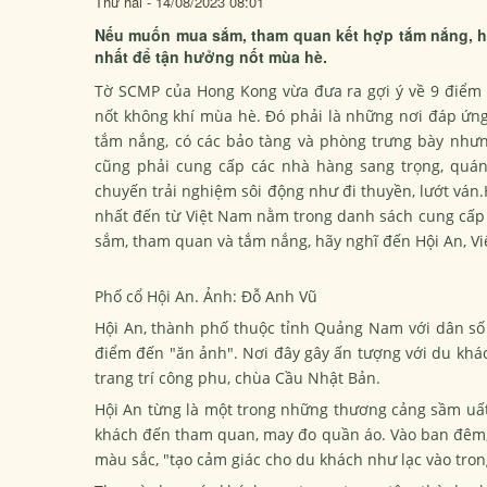
Thứ hai - 14/08/2023 08:01
Nếu muốn mua sắm, tham quan kết hợp tắm nắng, hã
nhất để tận hưởng nốt mùa hè.
Tờ
SCMP
của Hong Kong vừa đưa ra gợi ý về 9 điểm 
nốt không khí mùa hè. Đó phải là những nơi đáp ứng
tắm nắng, có các bảo tàng và phòng trưng bày nhưn
cũng phải cung cấp các nhà hàng sang trọng, quá
chuyến trải nghiệm sôi động như đi thuyền, lướt ván.
nhất đến từ Việt Nam nằm trong danh sách cung cấp 
sắm, tham quan và tắm nắng, hãy nghĩ đến Hội An, Vi
Phố cổ Hội An. Ảnh:
Đỗ Anh Vũ
Hội An, thành phố thuộc tỉnh Quảng Nam với dân số 
điểm đến "ăn ảnh". Nơi đây gây ấn tượng với du khác
trang trí công phu, chùa Cầu Nhật Bản.
Hội An từng là một trong những thương cảng sầm uấ
khách đến tham quan, may đo quần áo. Vào ban đêm,
màu sắc, "tạo cảm giác cho du khách như lạc vào tron