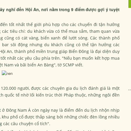
y nghĩ đến Hội An, nơi nằm trong 9 điểm được gợi ý tuyệt
đến tốt nhất thế giới phù hợp cho các chuyến đi tận hưởng
 các tiêu chí: du khách vừa có thể mua sắm, tham quan vừa
g cũng có cát vàng, biển xanh để lướt sóng. Các thành phố
n bar sôi động nhưng du khách cũng có thể tận hưởng các
Hội An, thành phố miền trung giáp Biển Đông là đại diện duy
tốt nhất các yêu cầu phía trên. "Nếu bạn muốn kết hợp mua
ệt Nam và bãi biển An Bàng", tờ
SCMP
viết.
120.000 người, được các chuyên gia du lịch đánh giá là một
h quốc tế nhờ lối kiến trúc thời Pháp thuộc, những ngôi đền
t ở Đông Nam Á còn ngày nay là điểm đến du lịch nhộn nhịp
 khu phố cổ được thắp sáng bởi những chiếc đèn lồng nhiều
g các câu chuyện cổ tích".