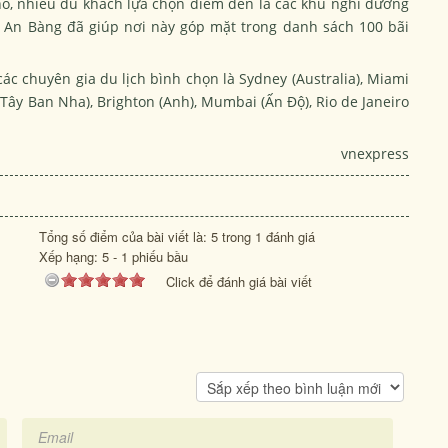
hố, nhiều du khách lựa chọn điểm đến là các khu nghỉ dưỡng
n An Bàng đã giúp nơi này góp mặt trong danh sách 100 bãi
 chuyên gia du lịch bình chọn là Sydney (Australia), Miami
(Tây Ban Nha), Brighton (Anh), Mumbai (Ấn Độ), Rio de Janeiro
vnexpress
Tổng số điểm của bài viết là: 5 trong 1 đánh giá
Xếp hạng:
5
-
1
phiếu bầu
Click để đánh giá bài viết