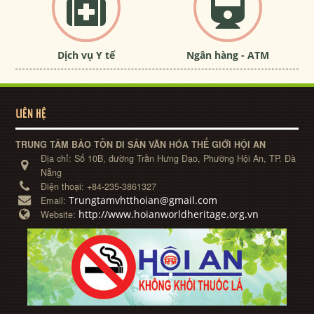
Dịch vụ Y tế
Ngân hàng - ATM
LIÊN HỆ
TRUNG TÂM BẢO TỒN DI SẢN VĂN HÓA THẾ GIỚI HỘI AN
Địa chỉ:
Số 10B, đường Trần Hưng Đạo, Phường Hội An, TP. Đà
Nẵng
Điện thoại:
+84-235-3861327
Trungtamvhtthoian@gmail.com
Email:
http://www.hoianworldheritage.org.vn
Website: