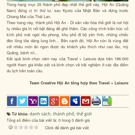
Trong hạng mục 25 thành phố đẹp nhất thế giới này, Hội An (Quảng
Nam) đứng vị trí thứ tư, sau Kyoto của Nhật Bản và đứng trước
Chiang Mai của Thái Lan.
Theo trang này, thành phố Hội An - Di sản văn hóa thế giới là nơi hội
tụ nhiều giá trị nổi bật đáng để ghé thăm. Các công trình kiến trúc cổ
kính phủ mái ngói rêu phong, khu phố đi bộ yên tĩnh, những chiếc
đèn lồng tỏa dáng lung linh... Bên cạnh đó, Hội An còn là vùng đất
với nhiều món ăn ngon được du khách yêu thích như cao lầu, mỳ
Quảng, bánh mì...
Kết quả bình chọn năm nay của Travel + Leisure dựa trên 186.000
người tham gia khảo sát và bình chọn về trải nghiệm ở các địa điểm
du lịch trên toàn cầu.
Team Creative Hội An tổng hợp theo
Travel + Leisure
Từ khóa:
danh sách
,
thành phố
,
thế giới
Tổng số điểm của bài viết là: 0 trong 0 đánh giá
Click để đánh giá bài viết