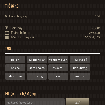
THỐNG KÊ
Đang truy cập
164
Hôm nay
25,742
Tháng hiện tại
256,608
Tổng lượt truy cập
76,544,433
TAGS
hội an
du lịch hội an
vé tham quan
khu phố cổ
phố cổ
đêm phố cổ
chùa cầu
hợp xướng
khách sạn
nhà hàng
di sản
ẩm thực
Nhận tin tự động