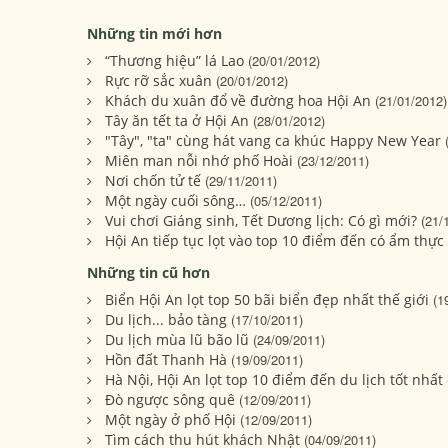
Những tin mới hơn
“Thương hiệu” lá Lao
(20/01/2012)
Rực rỡ sắc xuân
(20/01/2012)
Khách du xuân đổ về đường hoa Hội An
(21/01/2012)
Tây ăn tết ta ở Hội An
(28/01/2012)
"Tây", "ta" cùng hát vang ca khúc Happy New Year
Miên man nỗi nhớ phố Hoài
(23/12/2011)
Nơi chốn tử tế
(29/11/2011)
Một ngày cuối sông…
(05/12/2011)
Vui chơi Giáng sinh, Tết Dương lịch: Có gì mới?
(21/
Hội An tiếp tục lọt vào top 10 điểm đến có ẩm thự
Những tin cũ hơn
Biển Hội An lọt top 50 bãi biển đẹp nhất thế giới
(1
Du lịch... bảo tàng
(17/10/2011)
Du lịch mùa lũ bão lũ
(24/09/2011)
Hồn đất Thanh Hà
(19/09/2011)
Hà Nội, Hội An lọt top 10 điểm đến du lịch tốt nhất
Đò ngược sông quê
(12/09/2011)
Một ngày ở phố Hội
(12/09/2011)
Tìm cách thu hút khách Nhật
(04/09/2011)