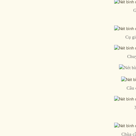
G
Cụ gi
Chuy
Câu 
Chùa cầ