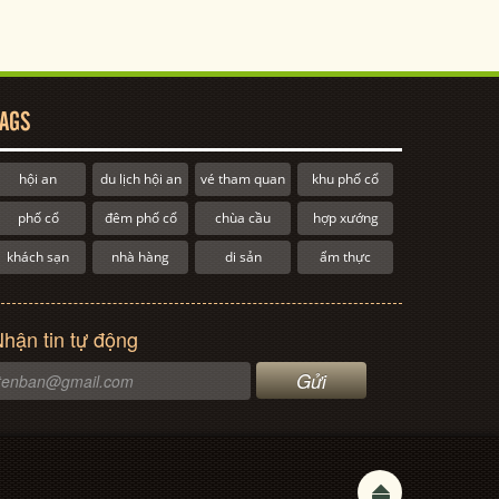
AGS
hội an
du lịch hội an
vé tham quan
khu phố cổ
phố cổ
đêm phố cổ
chùa cầu
hợp xướng
khách sạn
nhà hàng
di sản
ẩm thực
hận tin tự động