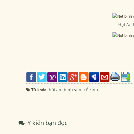
Hội An 
Từ khóa:
hội an
,
bình yên
,
cổ kính
Ý kiến bạn đọc