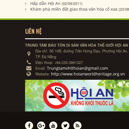
Hấp dẫn Hội An
(02/09/2011)
Khám phá miền đất giao thoa văn hóa cổ xưa
(23/08
LIÊN HỆ
TRUNG TÂM BẢO TỒN DI SẢN VĂN HÓA THẾ GIỚI HỘI AN
Địa chỉ:
Số 10B, đường Trần Hưng Đạo, Phường Hội An,
TP. Đà Nẵng
Điện thoại:
+84-235-3861327
Trungtamvhtthoian@gmail.com
Email:
http://www.hoianworldheritage.org.vn
Website: