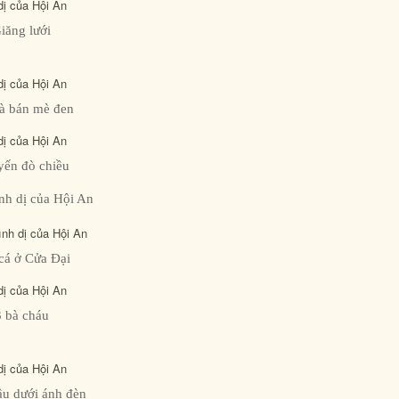
iăng lưới
à bán mè đen
ến đò chiều
cá ở Cửa Đại
3 bà cháu
u dưới ánh đèn