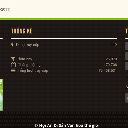
/2011)
THỐNG KÊ
T
Đang truy cập
112
Hôm nay
25,870
Tháng hiện tại
170,706
Tổng lượt truy cập
76,458,531
N
© Hội An Di Sản Văn hóa thế giới