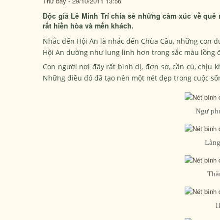
Thứ bảy - 29/10/2011 13:56
Độc giả Lê Minh Trí chia sẻ những cảm xúc về quê 
rất hiền hòa và mến khách.
Nhắc đến Hội An là nhắc đến Chùa Cầu, những con đư
Hội An dường như lung linh hơn trong sắc màu lồng đ
Con người nơi đây rất bình dị, đơn sơ, cần cù, chịu 
Những điều đó đã tạo nên một nét đẹp trong cuộc số
Ngư ph
Làng
Thă
H