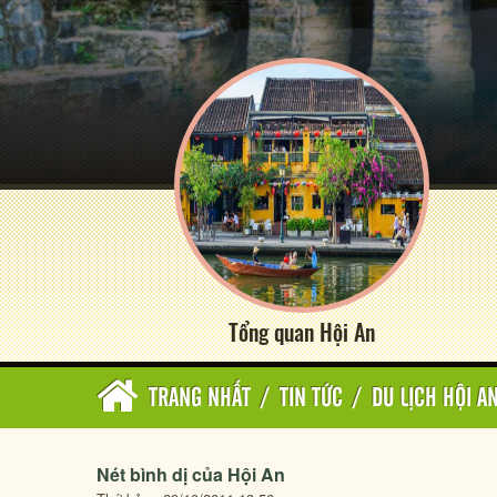
Tổng quan Hội An
TRANG NHẤT
/
TIN TỨC
/
DU LỊCH HỘI A
Nét bình dị của Hội An