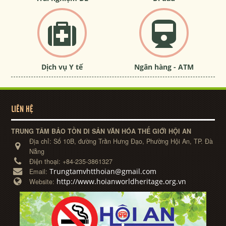
Dịch vụ Y tế
Ngân hàng - ATM
LIÊN HỆ
TRUNG TÂM BẢO TỒN DI SẢN VĂN HÓA THẾ GIỚI HỘI AN
Địa chỉ:
Số 10B, đường Trần Hưng Đạo, Phường Hội An, TP. Đà
Nẵng
Điện thoại:
+84-235-3861327
Trungtamvhtthoian@gmail.com
Email:
http://www.hoianworldheritage.org.vn
Website: