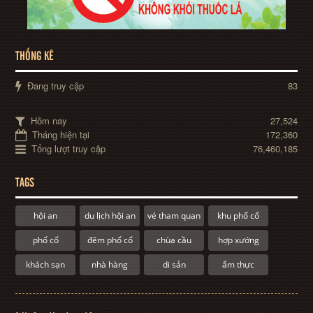
THỐNG KÊ
Đang truy cập
83
Hôm nay
27,524
Tháng hiện tại
172,360
Tổng lượt truy cập
76,460,185
TAGS
hội an
du lịch hội an
vé tham quan
khu phố cổ
phố cổ
đêm phố cổ
chùa cầu
hợp xướng
khách sạn
nhà hàng
di sản
ẩm thực