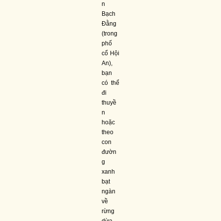
n
Bạch
Đằng
(trong
phố
cổ Hội
An),
bạn
có thể
đi
thuyề
n
hoặc
theo
con
đườn
g
xanh
bạt
ngàn
về
rừng