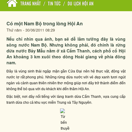
TRANG NHẤT
/
TIN TỨC
/
DU LỊCH HỘI AN
Có một Nam Bộ trong lòng Hội An
Thứ năm - 30/06/2011 08:29
Nếu chỉ nhìn qua ảnh, bạn sẽ dễ lầm tưởng đây là vùng
sông nước Nam Bộ. Nhưng không phải, đó chính là rừng
dừa nước Bảy Mẫu nằm ở xã Cẩm Thanh, cách phố cổ Hội
An khoảng 3 km xuôi theo dòng Hoài giang về phía đông
nam.
Đây là vùng sinh thái ngập mặn gần Cửa Đại nên hệ thực vật, động vật
nước lợ rất phong phú. Những rừng dừa nước với vẻ đẹp xanh tươi ngút
ngàn và cảnh quan thiên nhiên thơ mộng giúp nơi đây trở thành điểm đến
không thể bỏ qua với du khách khi đến thăm Hội An.
Đặc biệt, nơi đây nổi tiếng với làng tranh dừa Cẩm Thanh, vựa cung cấp
tranh dừa cho cả khu vực miền Trung và Tây Nguyên.
Từ
bến
thuyề