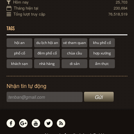
Hôm nay
25,703
Tháng hiện tại
230,694
Tổng lượt truy cập
76,518,519
TAGS
hội an
du lịch hội an
vé tham quan
khu phố cổ
phố cổ
đêm phố cổ
chùa cầu
hợp xướng
khách sạn
nhà hàng
di sản
ẩm thực
Nhận tin tự động