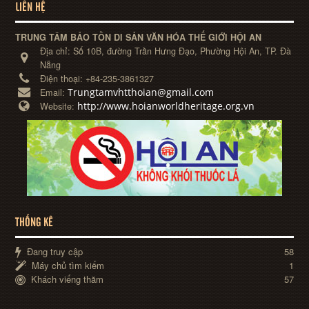
LIÊN HỆ
TRUNG TÂM BẢO TỒN DI SẢN VĂN HÓA THẾ GIỚI HỘI AN
Địa chỉ:
Số 10B, đường Trần Hưng Đạo, Phường Hội An, TP. Đà
Nẵng
Điện thoại:
+84-235-3861327
Trungtamvhtthoian@gmail.com
Email:
http://www.hoianworldheritage.org.vn
Website:
THỐNG KÊ
Đang truy cập
58
Máy chủ tìm kiếm
1
Khách viếng thăm
57