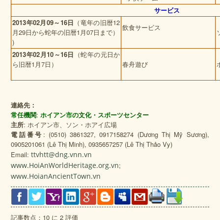
サービス
2013
年
02
月
09
～
16
日
（竜年の旧暦
12
飲食サービス
月
29
日から蛇年の旧暦
1
月
07
日まで）
)
2013
年
02
月
10
～
16
日
（蛇年の元日か
ら旧暦
1
月
7
日）
春舟遊び
連絡先：
常任機関
:
ホイアン市の文化・スポーツセンター
主所
: ホイアン市、ソン・ホアイ広場
電話番号
: (0510) 3861327, 0917158274 (Dương Thị Mỹ Sương),
0905201061 (Lê Thị Minh), 0935657257 (Lê Thị Thảo Vy)
Email:
ttvhtt@dng.vnn.vn
www.HoiAnWorldHeritage.org.vn
;
www.HoianAncientTown.vn
記事数点：10 に 2 評価