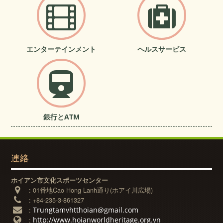
エンターテインメント
ヘルスサービス
銀行とATM
連絡
ホイアン市文化スポーツセンター
:
01番地Cao Hong Lanh通り(ホアイ川広場)
:
+84-235-3-861327
Trungtamvhtthoian@gmail.com
:
http://www.hoianworldheritage.org.vn
: