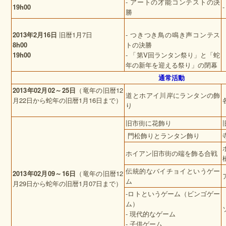
- アートの才能コンテストの決
19h00
勝
2013
年
2
月
16
日
旧暦
1
月
7
日
- つきつき鳥の鳴き声コンテス
8h00
トの決勝
19h00
- 「第V回ランタン祭り」と「蛇
年の新年を迎える祭り」の閉幕
通常活動
2013
年
02
月
02
～
25
日
（竜年の旧暦
12
道とホアイ川岸にランタンの飾
月
22
日から蛇年の旧暦
1
月
16
日まで）
り
旧市街に花飾り
門松飾りとランタン飾り
ホイアン旧市街の端を飾る合戦
伝統的なバイチョイというゲー
2013
年
02
月
09
～
16
日
（竜年の旧暦
12
ム
月
29
日から蛇年の旧暦
1
月
07
日まで）
-ロトというゲーム（ビンゴゲー
ム）
- 現代的なゲーム
- 子供ゲーム