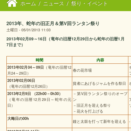
ホーム
/
ニュース
/
祭り・イベント
2013年、蛇年の旧正月＆第V回ランタン祭り
土曜日 - 05/01/2013 11:03
2013年02月09～16日（竜年の旧暦12月29日から蛇年の旧暦1月
7日まで）
時間
内容
2013
年
02
月
04
～
09
日
（竜年の旧暦
12
春の花市場
月
24
～
29
日
）
2013
年
02
月
06
日
貧者にあげるジャムを作る祭日
（竜年の旧暦
12
月
26
日）
2013
年
2
月
9
日
（
22h00
－
0h30
）
－第V回ランタン祭りのオープ
（竜年の旧暦12月29日～蛇年の元
ン
日）
－旧正月を迎える祭り
－花火を打上げる
大晦日の00h
鐘と太鼓を打って新年を迎える