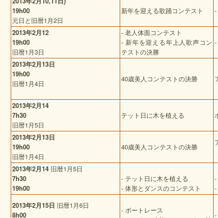
2013
年
2
月
10,11
日
)
19h00
新年を迎える歌踊コンテスト
元日と旧暦1月2日
2013
年
2
月
12
- 老人体面コンテスト
19
h
00
- 新年を迎える年上人歌声コン
旧暦1月3日
テストの決勝
2013
年
2
月
13
日
19h00
40歳美人コンテストの決勝
旧暦1月4日
2013
年
2
月
14
7h30
テット日に木を植える
旧暦1月5日
2013
年
2
月
13
日
19h00
40歳美人コンテストの決勝
旧暦1月4日
2013
年
2
月
14
旧暦
1
月
5
日
7h30
- テット日に木を植える
19h00
- 体形とダンスのコンテスト
2013
年
2
月
15
日
旧暦
1
月
6
日
- ボートレース
8h00