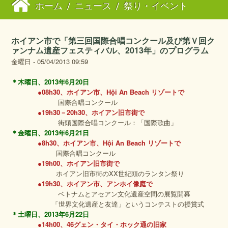
ホーム
/
ニュース
/
祭り・イベント
ホイアン市で「第三回国際合唱コンクール及び第Ｖ回ク
ァンナム遺産フェスティバル、2013年」のプログラム
金曜日 - 05/04/2013 09:59
＊木曜日、
2013
年
6
月
20
日
●08h30、ホイアン市、Hội An Beach リゾートで
国際合唱コンクール
●19h30－20h30、ホイアン旧市街で
街頭国際合唱コンクール：「国際歌曲」
＊金曜日、
2013
年
6
月
21
日
●8h30、ホイアン市、Hội An Beach リゾートで
国際合唱コンクール
●19h00、ホイアン旧市街で
ホイアン旧市街のXX世紀頭のランタン祭り
●19h30、ホイアン市、アンホイ像庭で
ベトナムとアセアン文化遺産空間の展覧開幕
「世界文化遺産と友達」というコンテストの授賞式
＊土曜日、
2013
年
6
月
22
日
●14h00、46グェン・タイ・ホック通の旧家