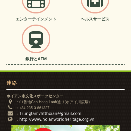
エンターテインメント
ヘルスサービス
銀行とATM
連絡
ホイアン市文化スポーツセンター
:
01番地Cao Hong Lanh通り(ホアイ川広場)
:
+84-235-3-861327
Trungtamvhtthoian@gmail.com
:
http://www.hoianworldheritage.org.vn
: