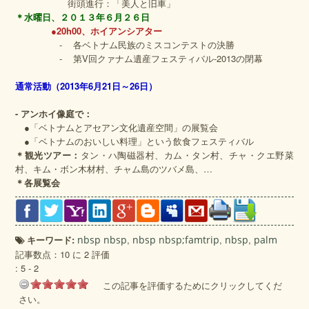
街頭進行：「美人と旧車」
＊水曜日、２０１３年６月２６日
●20h00、ホイアンシアター
- 各ベトナム民族のミスコンテストの決勝
- 第V回クァナム遺産フェスティバル‐2013の閉幕
通常活動（
2013
年
6
月
21
日～
26
日）
- アンホイ像庭で：
●「ベトナムとアセアン文化遺産空間」の展覧会
●「ベトナムのおいしい料理」という飲食フェスティバル
＊観光ツアー：
タン・ハ陶磁器村、カム・タン村、チャ・クエ野菜
村、キム・ボン木材村、チャム島のツバメ島、…
＊各展覧会
キーワード:
nbsp nbsp
,
nbsp nbsp;famtrip
,
nbsp
,
palm
記事数点：10 に 2 評価
:
5
-
2
この記事を評価するためにクリックしてくだ
さい。