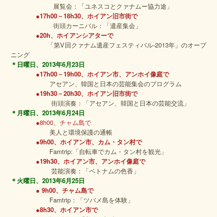
展覧会：「ユネスコとクァナムー協力途」
●
17h00－18h30、ホイアン旧市街で
街頭カーニバル：「遺産集会」
●20h、ホイアンシアターで
「第V回クァナム遺産フェスティバル‐2013年」のオープ
ニング
＊日曜日、
2013
年
6
月
23
日
●17h00－19h00、ホイアン市、アンホイ像庭で
アセアン、韓国と日本の芸能集会のプログラム
●19h30－20h30、ホイアン旧市街で
街頭演奏：「アセアン、韓国と日本の芸能交流」
＊月曜日、
2013
年
6
月
24
日
●8h00、チャム島で
美人と環境保護の通帳
●9h00、ホイアン市、カム・タン村で
Famtrip:「自転車でカム・タン村を観光」
●19h30、ホイアン市、アンホイ像庭で
芸能演奏：「ベトナムの色香」
＊火曜日、
2013
年
6
月
25
日
● 9h00、チャム島で
Famtrip：「ツバメ島を体験」
●8h30、ホイアン市で