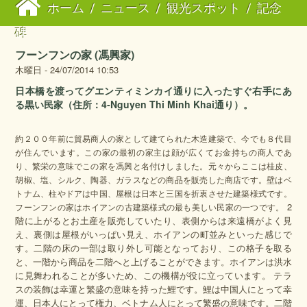
ホーム
/
ニュース
/
観光スポット
/
記念
碑
フーンフンの家 (馮興家)
木曜日 - 24/07/2014 10:53
日本橋を渡ってグエンティミンカイ通りに入ったすぐ右手にあ
る黒い民家（住所：4‐Nguyen Thi Minh Khai通り）。
約２００年前に貿易商人の家として建てられた木造建築で、今でも８代目
が住んでいます。この家の最初の家主は顔が広くてお金持ちの商人であ
り、繁栄の意味でこの家を馮興と名付けしました。元々からここは桂皮、
胡椒、塩、シルク、陶器、ガラスなどの商品を販売した商店です。壁はベ
トナム、柱やドアは中国、屋根は日本と三国を折衷させた建築様式です。
2
フーンフンの家はホイアンの古建築様式の最も美しい民家の一つです。
階に上がるとお土産を販売していたり、表側からは来遠橋がよく見
え、裏側は屋根がいっぱい見え、ホイアンの町並みといった感じで
す。二階の床の一部は取り外し可能となっており、この格子を取る
と、一階から商品を二階へと上げることができます。ホイアンは洪水
に見舞われることが多いため、この機構が役に立っています。 テラ
スの装飾は幸運と繁盛の意味を持った鯉です。鯉は中国人にとって幸
運、日本人にとって権力、ベトナム人にとって繁盛の意味です。二階