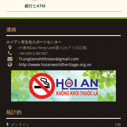
銀行とATM
連絡
ホイアン市文化スポーツセンター
:
01番地Cao Hong Lanh通り(ホアイ川広場)
:
+84-235-3-861327
Trungtamvhtthoian@gmail.com
:
http://www.hoianworldheritage.org.vn
:
統計的
オンライン
136