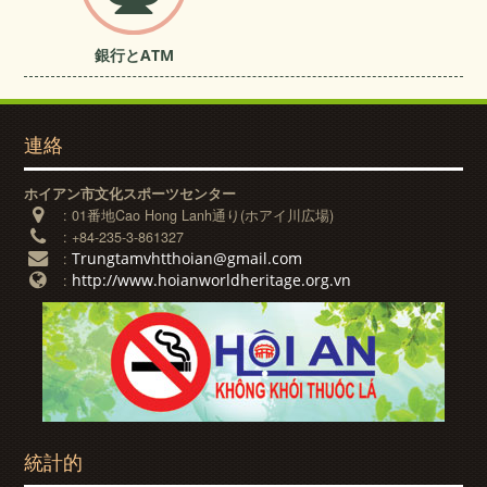
銀行とATM
連絡
ホイアン市文化スポーツセンター
:
01番地Cao Hong Lanh通り(ホアイ川広場)
:
+84-235-3-861327
Trungtamvhtthoian@gmail.com
:
http://www.hoianworldheritage.org.vn
:
統計的