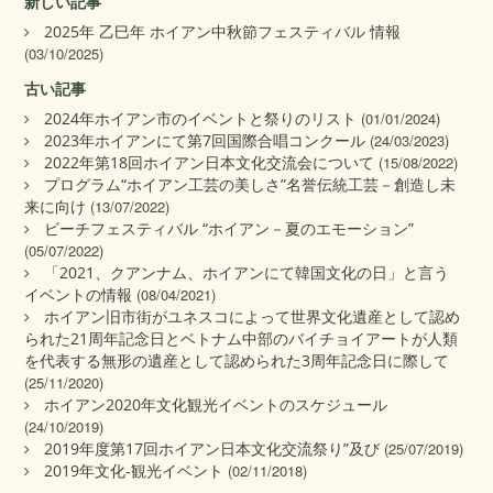
新しい記事
2025年 乙巳年 ホイアン中秋節フェスティバル 情報
(03/10/2025)
古い記事
2024年ホイアン市のイベントと祭りのリスト
(01/01/2024)
2023年ホイアンにて第7回国際合唱コンクール
(24/03/2023)
2022年第18回ホイアン日本文化交流会について
(15/08/2022)
プログラム“ホイアン工芸の美しさ”名誉伝統工芸－創造し未
来に向け
(13/07/2022)
ビーチフェスティバル “ホイアン－夏のエモーション”
(05/07/2022)
「2021、クアンナム、ホイアンにて韓国文化の日」と言う
イベントの情報
(08/04/2021)
ホイアン旧市街がユネスコによって世界文化遺産として認め
られた21周年記念日とベトナム中部のバイチョイアートが人類
を代表する無形の遺産として認められた3周年記念日に際して
(25/11/2020)
ホイアン2020年文化観光イベントのスケジュール
(24/10/2019)
2019年度第17回ホイアン日本文化交流祭り”及び
(25/07/2019)
2019年文化‐観光イベント
(02/11/2018)