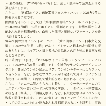
－ 夏の感動」（2025年5月～7月）は、楽しく賑やかで活気あふれる
夏を演出します。
さらに、「第4回ホイアン伝統工芸フェスティバル」も2025年9月に
開催される予定です。
国際的なイベントとしては「第8回国際合唱コンクール in ベトナム」
が2025年4月9日～13日にホイアンで開催されます。世界各国から才
能あふれる合唱団が集い、白熱した競演と華麗なパフォーマンスを繰
り広げるでしょう。
毎年恒例の注目イベントの一つに、「第21回ホイアン－日本文化交
流」（2025年8月1日～3日）があり、ベトナムと日本の友好関係を深
めるとともに、ホイアンと日本各地の自治体との絆を強める貴重な機
会となります。
特に注目すべきは、「2025年ホイアン国際ランタンフェスティバ
ル」（2025年8月21日～24日）です。創造的なランタンデザインコン
テスト、各国のランタン展示エリア、ランタンをテーマにしたファッ
ションショーなど、多彩なプログラムが予定されており、ホイアン旧
市街はこの期間中、幻想的で魅力的な光に包まれることでしょう。
さらに、「カムナム餅とうもろこし祭り」、「クーラオーチャムのフ
ェスティバル－赤いゴードンの花咲く季節」、「タインハー陶芸職人
の祖を偲ぶ祭典」、「田植え祭り」など、伝統的な祭りやイベントも
数多く開催されます。これらの催しは、ホイアンが「イベントの街」
としての名にふさわしい魅力あふれる都市であることを証明し、市民