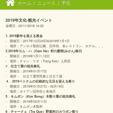
ホーム
/
ニュース
/
予告
2019年文化‐観光イベント
金曜日 - 02/11/2018 14:22
1. 201
9
新年を迎える夜会
‐ 開催日：2017年12月24日&2019年1月1日
‐ 場所：アンホイ彫刻公園、旧市街、各レストラン、ホテル。。。
2
.
201
9
年カム・ハ（Cam Ha）村の蜜柑(みかん)
祭日
‐ 開催日：2019年1月11,12日
‐ 場所：チャン・ケオ（Trang Keo）人民区
3．
仕立て業の祖先祭礼
‐ 開催日：2019年01月17日
‐ 場所： 仕立て運営民家と仕立て屋
４
．
201
9ベトナムの伝統的な元旦
を迎える
祭り
‐ 開催日：2019年01月27日～02月14日
‐ 場所：ホイアン旧市街と各地方
5
．
キムボン（Kim Bong）木彫り業の祖先祭礼
‐ 開催日：2019年02月11日
‐ 場所：キムボン木彫村
6
．
チャークェ（Tra Que）野菜村のカウボン祭り