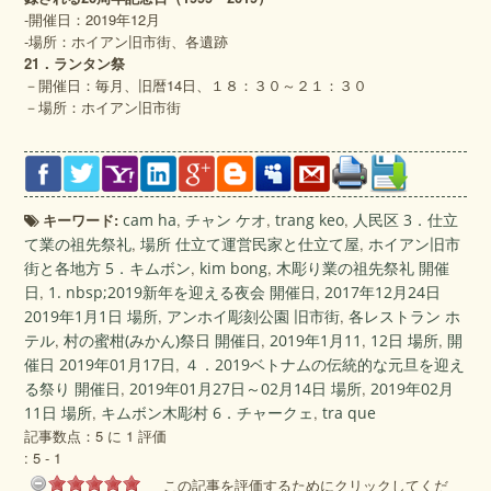
‐開催日：2019年12月
‐場所：ホイアン旧市街、各遺跡
21．ランタン祭
－開催日：毎月、旧暦14日、１８：３０～２１：３０
－場所：ホイアン旧市街
キーワード:
cam ha
,
チャン ケオ
,
trang keo
,
人民区 3．仕立
て業の祖先祭礼
,
場所 仕立て運営民家と仕立て屋
,
ホイアン旧市
街と各地方 5．キムボン
,
kim bong
,
木彫り業の祖先祭礼 開催
日
,
1. nbsp;2019新年を迎える夜会 開催日
,
2017年12月24日
2019年1月1日 場所
,
アンホイ彫刻公園 旧市街
,
各レストラン ホ
テル
,
村の蜜柑(みかん)祭日 開催日
,
2019年1月11
,
12日 場所
,
開
催日 2019年01月17日
,
４．2019ベトナムの伝統的な元旦を迎え
る祭り 開催日
,
2019年01月27日～02月14日 場所
,
2019年02月
11日 場所
,
キムボン木彫村 6．チャークェ
,
tra que
記事数点：5 に 1 評価
:
5
-
1
この記事を評価するためにクリックしてくだ