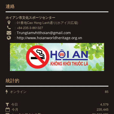
連絡
ホイアン市文化スポーツセンター
:
01番地Cao Hong Lanh通り(ホアイ川広場)
:
+84-235-3-861327
Trungtamvhtthoian@gmail.com
:
http://www.hoianworldheritage.org.vn
:
統計的
オンライン
85
今日
4,579
今月
235,445