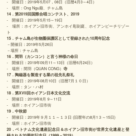
‐ 開催日：2019年5月07，08日（旧暦4月3～4日）
‐ 場所：Ong Ngu廟、チャム島
14．第2019回国際合唱コンテスト、2019
‐ 開催日：2019年5月15～19日
‐ 場所：ホイアン旧市街、アンホイ彫刻庭、ホイアンビーチリゾー
ト
15．チャム島が
生物圏保護
区
として登録された
10周年記念
－開催日：2019年5月26日
－場所：チャム島
16．
間羽
（
カンコン
）
と言う神
様の命日
‐ 開催日：2019年09月11～13日（旧暦6月24日）
‐ 場所：間羽（QUAN CONG）
寺
17
．陶磁器を製造する業の祖先礼祭礼
‐ 開催日：2019年08月10日（旧暦7月１０日）
‐ 場所：タン・ハ村
18
．
第
XVII
回ホイアン日本文化交流
‐ 開催日：2019年8月 9～11日
‐ 場所：ホイアン旧市街
19．
中秋節
- 開催日：2019年９月１１～１３日 (旧暦年の8月1３～15日)
‐ 場所：ホイアン旧市街
20．
ベトナム文化遺産記念日＆ホイアン旧市街が世界文化遺産と登
録される
20
周年記念日（1999－201
9
）