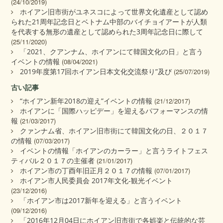
(24/10/2019)
ホイアン旧市街がユネスコによって世界文化遺産として認め
られた21周年記念日とベトナム中部のバイチョイアートが人類
を代表する無形の遺産として認められた3周年記念日に際して
(25/11/2020)
「2021、クアンナム、ホイアンにて韓国文化の日」と言う
イベントの情報
(08/04/2021)
2019年度第17回ホイアン日本文化交流祭り”及び
(25/07/2019)
古い記事
“ホイアン新年2018の迎え”イベントの情報
(21/12/2017)
ホイアンに「国際ハッピデー」を迎えるパフォーマンスの情
報
(21/03/2017)
クァンナム省、ホイアン旧市街にて韓国文化の日、２０１７
の情報
(07/03/2017)
イベントの情報「ホイアンのカーラー」と言うライトフェス
ティバル２０１７の主催者
(21/01/2017)
ホイアン市の丁酉年旧正月２０１７の情報
(07/01/2017)
ホイアン市人民委員会 2017年文化‐観光イベント
(23/12/2016)
「ホイアン市は2017新年を迎える」と言うイベント
(09/12/2016)
「2016年12月04日にホイアン旧市街で各娯楽と伝統的な芸