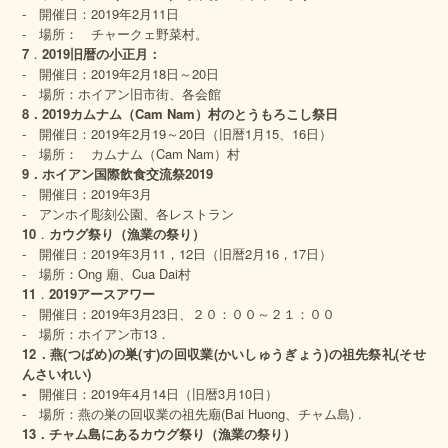
‐ 開催日：2019年2月11日
‐ 場所： チャークェ野菜村。
7
．
201
9
旧暦の小正月：
‐ 開催日：2019年2月18日～20日
‐ 場所：ホイアン旧市街、各会館
8．201
9
カムナム（Cam Nam）村のとうもろこし祭日
‐ 開催日：2019年2月19～20日（旧暦1月15、16日）
‐ 場所： カムナム（Cam Nam）村
9．ホイアン国際飲食交流祭2019
‐ 開催日：2019年3月
‐ アンホイ彫刻公園、各レストラン
10
．
カウグ祭り（漁業の祭り）
‐ 開催日：2019年3月11，12日（旧暦2月16，17日）
‐ 場所：Ong 廟、Cua Dai村
1
1
．
201
9
アースアワー
‐ 開催日：2019年3月23日、２０：００～２１：００
‐ 場所：ホイアン市13．
12．
燕(つばめ)
の巣(す)
の回収業(かいしゅうぎょう)
の祖先祭礼(そせ
んさいれい)
‐
開催日：2019年4月14日（旧暦3月10日）
‐ 場所：燕の巣の回収業の祖先廟(Bai Huong、チャム島) .
13．
チャム島にあるカウグ祭り（漁業の祭り）