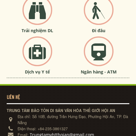
Trải nghiệm DL
Đi đâu
Dịch vụ Y tế
Ngân hàng - ATM
LIÊN HỆ
TRUNG TÂM BẢO TỒN DI SẢN VĂN HÓA THẾ GIỚI HỘI AN
Địa chỉ:
Số 10B, đường Trần Hưng Đạo, Phường Hội An, TP. Đà
Nẵng
Điện thoại:
+84-235-3861327
Trungtamvhtthoian@gmail.com
Email: