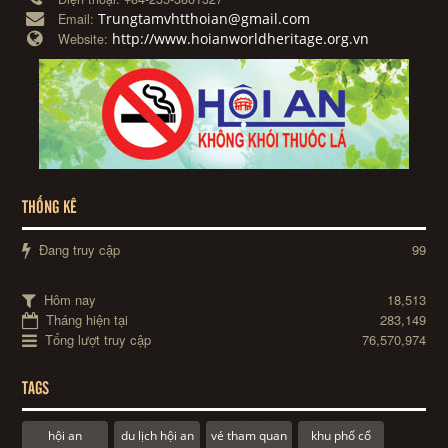
Trungtamvhtthoian@gmail.com
Email:
http://www.hoianworldheritage.org.vn
Website:
THỐNG KÊ
Đang truy cập
99
Hôm nay
18,513
Tháng hiện tại
283,149
Tổng lượt truy cập
76,570,974
TAGS
hội an
du lịch hội an
vé tham quan
khu phố cổ