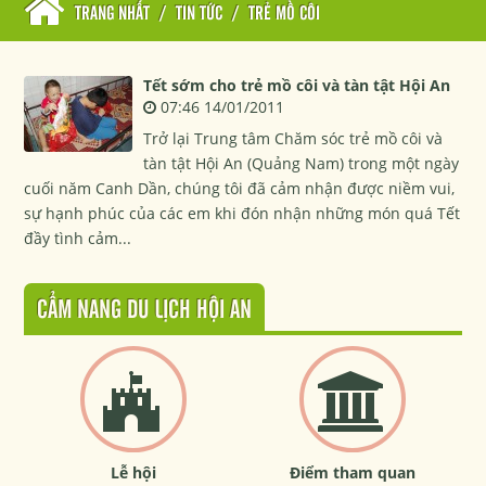
TRANG NHẤT
/
TIN TỨC
/
TRẺ MỒ CÔI
Tết sớm cho trẻ mồ côi và tàn tật Hội An
07:46 14/01/2011
Trở lại Trung tâm Chăm sóc trẻ mồ côi và
tàn tật Hội An (Quảng Nam) trong một ngày
cuối năm Canh Dần, chúng tôi đã cảm nhận được niềm vui,
sự hạnh phúc của các em khi đón nhận những món quá Tết
đầy tình cảm...
CẨM NANG DU LỊCH HỘI AN
Lễ hội
Điểm tham quan