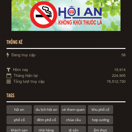
THỐNG KÊ
Đang truy cập
58
Hôm nay
19,914
Tháng hiện tại
224,905
Tổng lượt truy cập
76,512,730
TAGS
hội an
du lịch hội an
vé tham quan
khu phố cổ
phố cổ
đêm phố cổ
chùa cầu
hợp xướng
khách sạn
nhà hàng
di sản
ẩm thực