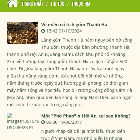
TRANG NHẤT
/
TIN TỨC
/
THUỘC ĐỊA
Về miền cổ tích gốm Thanh Hà
13:42 01/10/2024
Làng gốm Thanh Hà nằm ngay bên bờ sông
Thu Bồn, thuộc địa bàn phường Thanh Hà,
thành phố Hội An (Quảng Nam), cách khu phố cổ khoảng
2km về hướng tây. Làng gốm Thanh Hà có lịch sử gần 500
năm. Đi giữa làng gốm Thanh Hà xanh cây trái một ngày
giữa thu nắng vàng ươm, tôi chợt bồi hồi nhớ về những
năm tháng trước ngày quê hương giải phóng, có thời gian
mấy năm sống và học tiểu học ở Trường Cộng đồng Cẩm Hà
(Hội An), nhìn qua bên kia sông là làng Nam Diêu xanh ngát
một màu tre xào xạc trong nắng gió...
Một "Phố Pháp" ở Hội An, tại sao không?
09:36 19/06/2017
Người Pháp đã để lại một kiểu thức kiến
trúc ở Việt Nam, mà phổ biến là phong