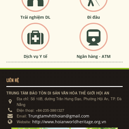
Trải nghiệm DL
Đi đâu
Dịch vụ Y tế
Ngân hàng - ATM
LIÊN HỆ
TRUNG TÂM BẢO TỒN DI SẢN VĂN HÓA THẾ GIỚI HỘI AN
Địa chỉ:
Số 10B, đường Trần Hưng Đạo, Phường Hội An, TP. Đà
Nẵng
Điện thoại:
+84-235-3861327
Trungtamvhtthoian@gmail.com
Email:
http://www.hoianworldheritage.org.vn
Website: