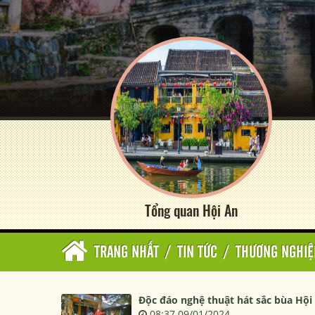
Tổng quan Hội An
TRANG NHẤT
/
TIN TỨC
/
THƯƠNG NGHIỆ
Độc đáo nghệ thuật hát sắc bùa Hội
08:37 09/01/2024