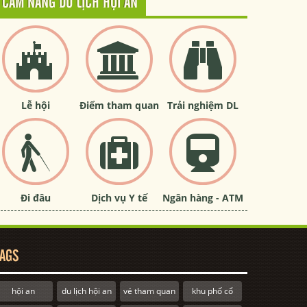
CẨM NANG DU LỊCH HỘI AN
Lễ hội
Điểm tham quan
Trải nghiệm DL
Đi đâu
Dịch vụ Y tế
Ngân hàng - ATM
AGS
hội an
du lịch hội an
vé tham quan
khu phố cổ