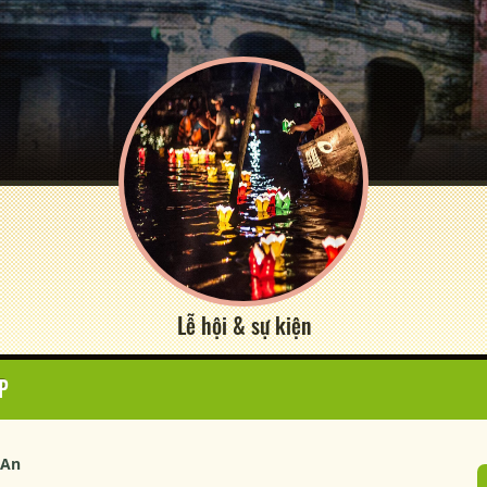
Lễ hội & sự kiện
P
 An