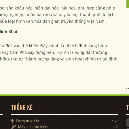
ợc “sân khấu hóa, hiện đại hóa” hài hòa, phù hợp cùng nhịp
ương nghiệp, buôn bán xưa và nay là một thành phố du lịch,
 của loại hình văn hóa dân gian truyền thống Việt Nam.
inh Khai
u đời, vào thế kỉ XV. Đây chính là di tích đình làng hình
 làng Cẩm Phô xây dựng nên. Hội An là vùng đất thương
ống thờ tự Thành hoàng làng và sinh hoạt chính trị tại đình
THỐNG KÊ
T
Đang truy cập
157
Máy chủ tìm kiếm
17