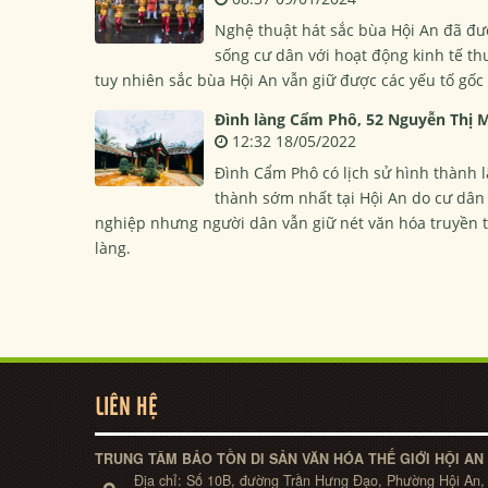
Nghệ thuật hát sắc bùa Hội An đã đư
sống cư dân với hoạt động kinh tế th
tuy nhiên sắc bùa Hội An vẫn giữ được các yếu tố gốc
Đình làng Cẩm Phô, 52 Nguyễn Thị M
12:32 18/05/2022
Đình Cẩm Phô có lịch sử hình thành lâ
thành sớm nhất tại Hội An do cư dân
nghiệp nhưng người dân vẫn giữ nét văn hóa truyền th
làng.
LIÊN HỆ
TRUNG TÂM BẢO TỒN DI SẢN VĂN HÓA THẾ GIỚI HỘI AN
Địa chỉ:
Số 10B, đường Trần Hưng Đạo, Phường Hội An,