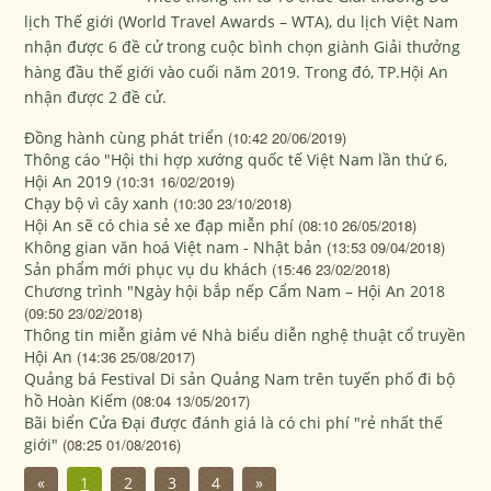
lịch Thế giới (World Travel Awards – WTA), du lịch Việt Nam
nhận được 6 đề cử trong cuộc bình chọn giành Giải thưởng
hàng đầu thế giới vào cuối năm 2019. Trong đó, TP.Hội An
nhận được 2 đề cử.
Đồng hành cùng phát triển
(10:42 20/06/2019)
Thông cáo "Hội thi hợp xướng quốc tế Việt Nam lần thứ 6,
Hội An 2019
(10:31 16/02/2019)
Chạy bộ vì cây xanh
(10:30 23/10/2018)
Hội An sẽ có chia sẻ xe đạp miễn phí
(08:10 26/05/2018)
Không gian văn hoá Việt nam - Nhật bản
(13:53 09/04/2018)
Sản phẩm mới phục vụ du khách
(15:46 23/02/2018)
Chương trình "Ngày hội bắp nếp Cẩm Nam – Hội An 2018
(09:50 23/02/2018)
Thông tin miễn giảm vé Nhà biểu diễn nghệ thuật cổ truyền
Hội An
(14:36 25/08/2017)
Quảng bá Festival Di sản Quảng Nam trên tuyến phố đi bộ
hồ Hoàn Kiếm
(08:04 13/05/2017)
Bãi biển Cửa Đại được đánh giá là có chi phí "rẻ nhất thế
giới"
(08:25 01/08/2016)
«
1
2
3
4
»