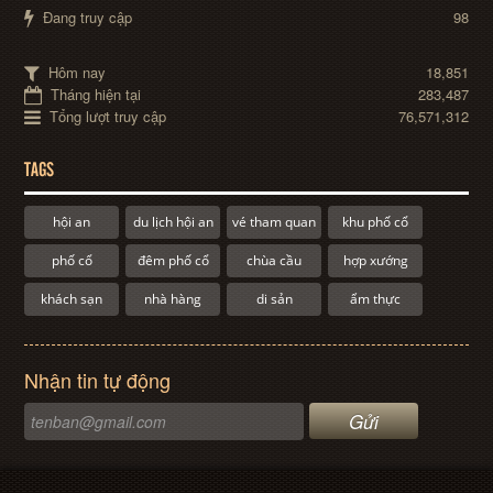
Đang truy cập
98
Hôm nay
18,851
Tháng hiện tại
283,487
Tổng lượt truy cập
76,571,312
TAGS
hội an
du lịch hội an
vé tham quan
khu phố cổ
phố cổ
đêm phố cổ
chùa cầu
hợp xướng
khách sạn
nhà hàng
di sản
ẩm thực
Nhận tin tự động