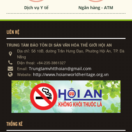
Dịch vụ Y tế
Ngân hàng - ATM
LIÊN HỆ
TRUNG TÂM BẢO TỒN DI SẢN VĂN HÓA THẾ GIỚI HỘI AN
Địa chỉ:
Số 10B, đường Trần Hưng Đạo, Phường Hội An, TP. Đà
Nẵng
Điện thoại:
+84-235-3861327
Trungtamvhtthoian@gmail.com
Email:
http://www.hoianworldheritage.org.vn
Website:
THỐNG KÊ