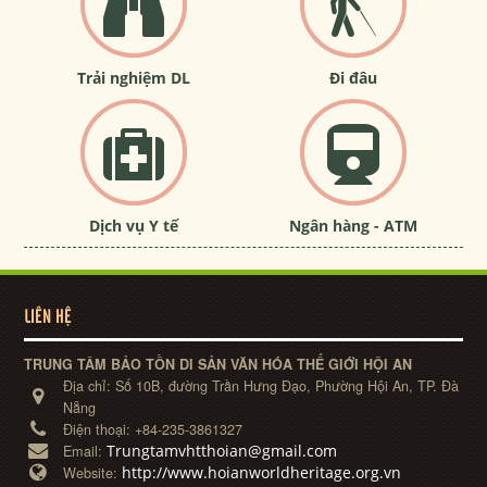
Trải nghiệm DL
Đi đâu
Dịch vụ Y tế
Ngân hàng - ATM
LIÊN HỆ
TRUNG TÂM BẢO TỒN DI SẢN VĂN HÓA THẾ GIỚI HỘI AN
Địa chỉ:
Số 10B, đường Trần Hưng Đạo, Phường Hội An, TP. Đà
Nẵng
Điện thoại:
+84-235-3861327
Trungtamvhtthoian@gmail.com
Email:
http://www.hoianworldheritage.org.vn
Website: