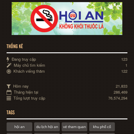
THỐNG KÊ
Đang truy cập
123
Máy chủ tìm kiếm
1
Khách viếng thăm
122
Hôm nay
21,833
Tháng hiện tại
286,469
Tổng lượt truy cập
76,574,294
TAGS
hội an
du lịch hội an
vé tham quan
khu phố cổ