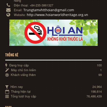
Nẵng
Điện thoại:
+84-235-3861327
Trungtamvhtthoian@gmail.com
Email:
http://www.hoianworldheritage.org.vn
Website:
THỐNG KÊ
Đang truy cập
100
Máy chủ tìm kiếm
1
Khách viếng thăm
99
Hôm nay
24,964
Tháng hiện tại
198,614
Tổng lượt truy cập
76,486,439