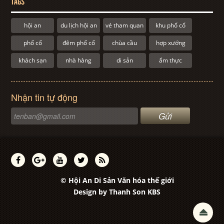
TAGS
hội an
du lịch hội an
vé tham quan
khu phố cổ
phố cổ
đêm phố cổ
chùa cầu
hợp xướng
khách sạn
nhà hàng
di sản
ẩm thực
Nhận tin tự động
© Hội An Di Sản Văn hóa thế giới
Design by
Thanh Son KBS