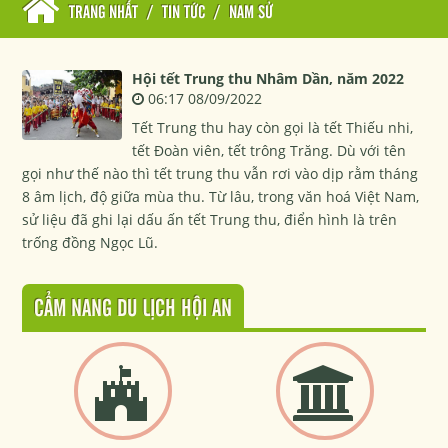
TRANG NHẤT
/
TIN TỨC
/
NAM SỬ
Hội tết Trung thu Nhâm Dần, năm 2022
06:17 08/09/2022
Tết Trung thu hay còn gọi là tết Thiếu nhi,
tết Đoàn viên, tết trông Trăng. Dù với tên
gọi như thế nào thì tết trung thu vẫn rơi vào dịp rằm tháng
8 âm lịch, độ giữa mùa thu. Từ lâu, trong văn hoá Việt Nam,
sử liệu đã ghi lại dấu ấn tết Trung thu, điển hình là trên
trống đồng Ngọc Lũ.
CẨM NANG DU LỊCH HỘI AN