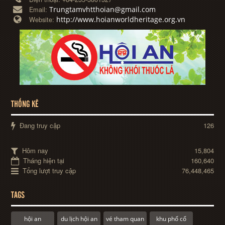
Trungtamvhtthoian@gmail.com
Email:
http://www.hoianworldheritage.org.vn
Website:
THỐNG KÊ
Đang truy cập
126
Hôm nay
15,804
Tháng hiện tại
160,640
Tổng lượt truy cập
76,448,465
TAGS
hội an
du lịch hội an
vé tham quan
khu phố cổ