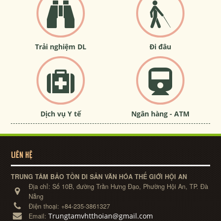
Trải nghiệm DL
Đi đâu
Dịch vụ Y tế
Ngân hàng - ATM
LIÊN HỆ
TRUNG TÂM BẢO TỒN DI SẢN VĂN HÓA THẾ GIỚI HỘI AN
Địa chỉ:
Số 10B, đường Trần Hưng Đạo, Phường Hội An, TP. Đà
Nẵng
Điện thoại:
+84-235-3861327
Trungtamvhtthoian@gmail.com
Email: