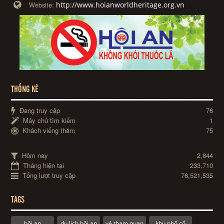
http://www.hoianworldheritage.org.vn
Website:
THỐNG KÊ
Đang truy cập
76
Máy chủ tìm kiếm
1
Khách viếng thăm
75
Hôm nay
2,844
Tháng hiện tại
233,710
Tổng lượt truy cập
76,521,535
TAGS
hội an
du lịch hội an
vé tham quan
khu phố cổ