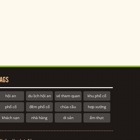
AGS
hội an
du lịch hội an
vé tham quan
khu phố cổ
phố cổ
đêm phố cổ
chùa cầu
hợp xướng
khách sạn
nhà hàng
di sản
ẩm thực