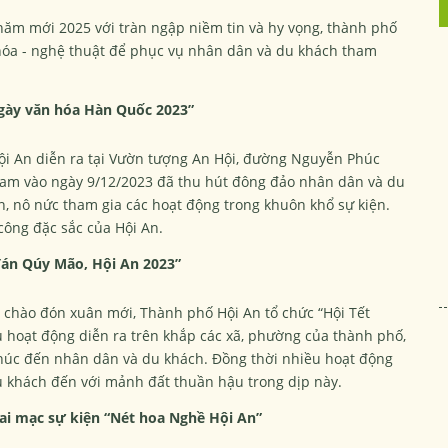
ăm mới 2025 với tràn ngập niềm tin và hy vọng, thành phố
hóa - nghệ thuật để phục vụ nhân dân và du khách tham
Ngày văn hóa Hàn Quốc 2023”
ội An diễn ra tại Vườn tượng An Hội, đường Nguyễn Phúc
Nam vào ngày 9/12/2023 đã thu hút đông đảo nhân dân và du
n, nô nức tham gia các hoạt động trong khuôn khổ sự kiện.
 công đặc sắc của Hội An.
đán Qúy Mão, Hội An 2023”
 chào đón xuân mới, Thành phố Hội An tổ chức “Hội Tết
hoạt động diễn ra trên khắp các xã, phường của thành phố,
úc đến nhân dân và du khách. Đồng thời nhiều hoạt động
u khách đến với mảnh đất thuần hậu trong dịp này.
ai mạc sự kiện “Nét hoa Nghề Hội An”