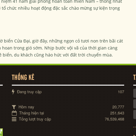
ỷ niệm 41 năm giải phóng hoàn toàn miền Nam – thống nhất
ẽ tổ chức nhiều hoạt động đặc sắc chào mừng sự kiện trọng
 biển Cửa Đại, giờ đây, những ngọn cỏ tươi non trên bãi cát
n hoan trong gió sớm. Nhịp bước vội vã của thời gian càng
 biển, du khách cũng háo hức với đất trời chuyển mùa.
THỐNG KÊ
T
Đang truy cập
107
Hôm nay
20,777
Tháng hiện tại
251,643
Tổng lượt truy cập
76,539,468