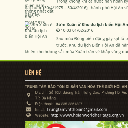
Trong không khí cả nước hân hoan k
đất nước (30/4/1975 – 30/4/2016), thành phố Hội An s
đại này.
Sớm Xuân ở Khu du lịch biển Hội An
10:03 01/02/2016
Sau mùa Đông biển động gây sạt lở bờ
trước. Khu du lịch Biển Hội An đã hâ
khiến cho hương sắc mùa Xuân tràn về khắp vùng quê
LIÊN HỆ
TRUNG TÂM BẢO TỒN DI SẢN VĂN HÓA THẾ GIỚI HỘI AN
Địa chỉ:
Số 10B, đường Trần Hưng Đạo, Phường Hội An,
TP. Đà Nẵng
Điện thoại:
+84-235-3861327
Trungtamvhtthoian@gmail.com
Email:
http://www.hoianworldheritage.org.vn
Website: