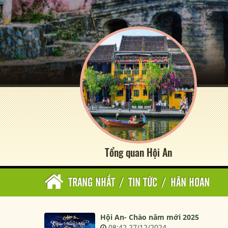
Tổng quan Hội An
TRANG NHẤT
/
TIN TỨC
/
HÂN HOAN
Hội An- Chào năm mới 2025
08:42 27/12/2024