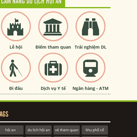
CẨM NANG DU LỊCH HỘI AN
Lễ hội
Điểm tham quan
Trải nghiệm DL
Đi đâu
Dịch vụ Y tế
Ngân hàng - ATM
AGS
hội an
du lịch hội an
vé tham quan
khu phố cổ