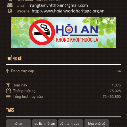
Trungtamvhtthoian@gmail.com
Email:
http://www.hoianworldheritage.org.vn
Website:
THỐNG KÊ
Đang truy cập
54
Hôm nay
1,375
Tháng hiện tại
175,025
Tổng lượt truy cập
76,462,850
TAGS
hội an
du lịch hội an
vé tham quan
khu phố cổ