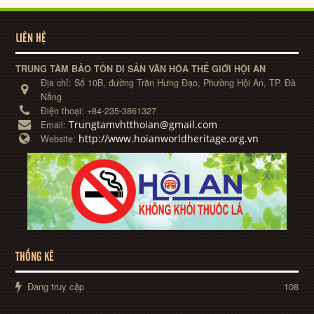
LIÊN HỆ
TRUNG TÂM BẢO TỒN DI SẢN VĂN HÓA THẾ GIỚI HỘI AN
Địa chỉ:
Số 10B, đường Trần Hưng Đạo, Phường Hội An, TP. Đà
Nẵng
Điện thoại:
+84-235-3861327
Trungtamvhtthoian@gmail.com
Email:
http://www.hoianworldheritage.org.vn
Website:
THỐNG KÊ
Đang truy cập
108