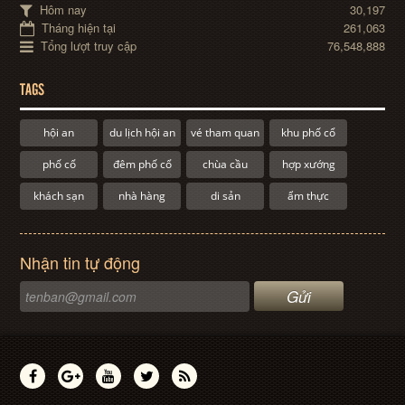
Hôm nay
30,197
Tháng hiện tại
261,063
Tổng lượt truy cập
76,548,888
TAGS
hội an
du lịch hội an
vé tham quan
khu phố cổ
phố cổ
đêm phố cổ
chùa cầu
hợp xướng
khách sạn
nhà hàng
di sản
ẩm thực
Nhận tin tự động