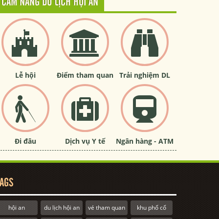
CẨM NANG DU LỊCH HỘI AN
Lễ hội
Điểm tham quan
Trải nghiệm DL
Đi đâu
Dịch vụ Y tế
Ngân hàng - ATM
AGS
hội an
du lịch hội an
vé tham quan
khu phố cổ