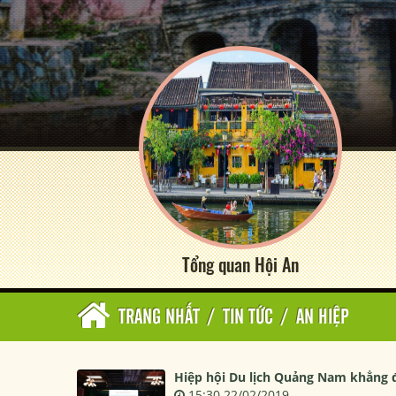
Tổng quan Hội An
TRANG NHẤT
/
TIN TỨC
/
AN HIỆP
Hiệp hội Du lịch Quảng Nam khẳng đ
15:30 22/02/2019