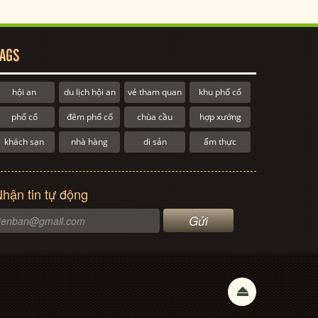
AGS
hội an
du lịch hội an
vé tham quan
khu phố cổ
phố cổ
đêm phố cổ
chùa cầu
hợp xướng
khách sạn
nhà hàng
di sản
ẩm thực
hận tin tự động