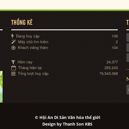
THỐNG KÊ
T
Đang truy cập
106
Máy chủ tìm kiếm
2
Khách viếng thăm
104
Hôm nay
24,377
Tháng hiện tại
255,243
Tổng lượt truy cập
76,543,068
N
© Hội An Di Sản Văn hóa thế giới
Design by
Thanh Son KBS