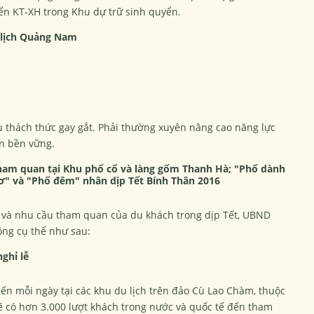
iển KT-XH trong Khu dự trữ sinh quyển.
 lịch Quảng Nam
u thách thức gay gắt. Phải thường xuyên nâng cao năng lực
n bền vững.
ham quan tại Khu phố cổ và làng gốm Thanh Hà; "Phố dành
ơ" và "Phố đêm" nhân dịp Tết Bính Thân 2016
 và nhu cầu tham quan của du khách trong dịp Tết, UBND
ộng cụ thể như sau:
ghỉ lễ
iến mỗi ngày tại các khu du lịch trên đảo Cù Lao Chàm, thuộc
ẽ có hơn 3.000 lượt khách trong nước và quốc tế đến tham