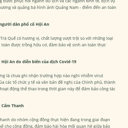
bước phục hồi ngành du lịch và các ngành kinh tế, dịch vụ
 phương và quảng bá hình ảnh Quảng Nam - điểm đến an toàn
 người dân phố cổ Hội An
Trà Quế có hương vị, chất lượng vượt trội so với những loại
àn toàn được trồng hữu cơ, đảm bảo vệ sinh an toàn thực
i Hội An do diễn biến của dịch Covid-19
ừng là chưa ghi nhận trường hợp nào nghi nhiễm virut
ủa các tổ chức y tế và văn bản đề nghị của Chính phủ, thành
, hoạt động thể thao trong thời gian này để đảm bảo công tác
ại Cẩm Thanh
 Thanh do nhóm cộng đồng thực hiện đang trong giai đoạn
kế cho cộng đồng, đảm bảo hài hòa mối quan hệ giữa bảo