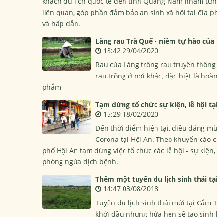
khách du lịch quốc tế đến tỉnh Quảng Nam nhằm từng 
liên quan, góp phần đảm bảo an sinh xã hội tại địa
và hấp dẫn.
Làng rau Trà Quế - niềm tự hào của
18:42 29/04/2020
Rau của Làng trồng rau truyền thống 
rau trồng ở nơi khác, đặc biệt là ho
phẩm.
Tạm dừng tổ chức sự kiện, lễ hội tạ
15:29 18/02/2020
Đến thời điểm hiện tại, điều đáng m
Corona tại Hội An. Theo khuyến cáo c
phố Hội An tạm dừng việc tổ chức các lễ hội - sự kiện
phòng ngừa dịch bệnh.
Thêm một tuyến du lịch sinh thái t
14:47 03/08/2018
Tuyến du lịch sinh thái mới tại Cẩm
khởi đầu nhưng hứa hẹn sẽ tạo sinh 