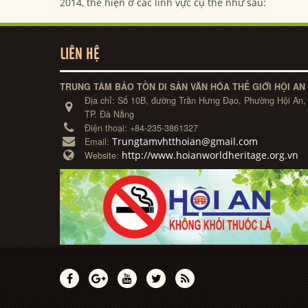
2014, the hiện ở các lĩnh vực cụ the như sau:
LIÊN HỆ
TRUNG TÂM BẢO TỒN DI SẢN VĂN HÓA THẾ GIỚI HỘI AN
Địa chỉ:
Số 10B, đường Trần Hưng Đạo, Phường Hội An,
TP. Đà Nẵng
Điện thoại:
+84-235-3861327
Trungtamvhtthoian@gmail.com
Email:
http://www.hoianworldheritage.org.vn
Website: