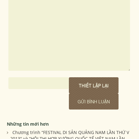
Những tin mới hơn
Chương trình “FESTIVAL DI SẢN QUẢNG NAM LẦN THỨ V
– 2013" và “HỘI THI HỢP XƯỚNG QUỐC TẾ VIỆT NAM LẦN