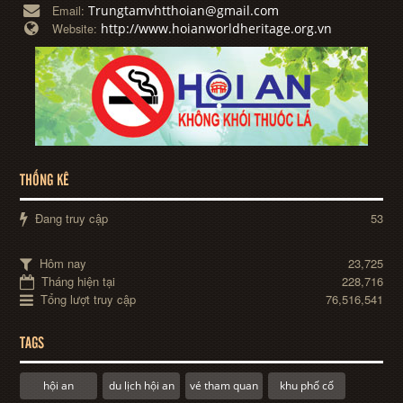
Trungtamvhtthoian@gmail.com
Email:
http://www.hoianworldheritage.org.vn
Website:
THỐNG KÊ
Đang truy cập
53
Hôm nay
23,725
Tháng hiện tại
228,716
Tổng lượt truy cập
76,516,541
TAGS
hội an
du lịch hội an
vé tham quan
khu phố cổ