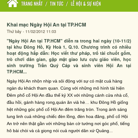
TRANG NHẤT
/
TIN TỨC
/
LỄ HỘI & SỰ KIỆN
Khai mạc Ngày Hội An tại TP.HCM
Thứ bảy - 11/02/2012 11:03
"Ngày Hội An tại TP.HCM" diễn ra trong hai ngày (10-11/2)
tại khu Đông Hồ, Kỳ Hoà 1, Q.10. Chương trình có nhiều
hoạt động hấp dẫn: Học viết thư pháp, trổ tài chuốt gốm,
trò chơi dân gian, gặp mặt giao lưu cựu giáo viên, học
sinh trường Trần Quý Cáp và sinh viên Hội An tại
TP.HCM...
Ngày Hội An nhộn nhịp và sôi động với sự có mặt cuả hàng
ngàn du khách tham quan. Cùng với những mô hình tái hiện
Đêm phố cổ Hội An đầu thế kỷ XX với những cánh cửa nhà cổ,
đầu hồi, gánh hàng rong,quán ăn viả hè… khu Đông Hồ giống
hệt những góc phố cổ Hội An đêm trăng tròn. Trong ánh sáng
lung linh cuả những chiếc đèn lồng, đèn hoa đăng, phố cổ Hội
An trở nên thật gần với những bàn cờ tướng nơi góc phố, tiếng
hô bài chòi và cả giọng nói cuả người dân xứ Quảng...