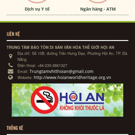
Dịch vụ Y tế
Ngân hàng - ATM
LIÊN HỆ
TRUNG TÂM BẢO TỒN DI SẢN VĂN HÓA THẾ GIỚI HỘI AN
Địa chỉ:
Số 10B, đường Trần Hưng Đạo, Phường Hội An, TP. Đà
Nẵng
Điện thoại:
+84-235-3861327
Trungtamvhtthoian@gmail.com
Email:
http://www.hoianworldheritage.org.vn
Website:
THỐNG KÊ