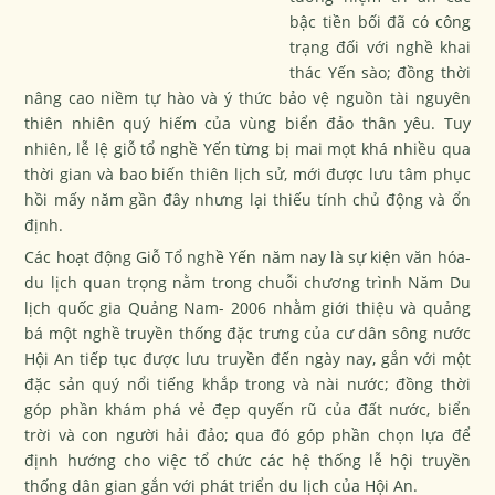
bậc tiền bối đã có công
trạng đối với nghề khai
thác Yến sào; đồng thời
nâng cao niềm tự hào và ý thức bảo vệ nguồn tài nguyên
thiên nhiên quý hiếm của vùng biển đảo thân yêu. Tuy
nhiên, lễ lệ giỗ tổ nghề Yến từng bị mai mọt khá nhiều qua
thời gian và bao biến thiên lịch sử, mới được lưu tâm phục
hồi mấy năm gần đây nhưng lại thiếu tính chủ động và ổn
định.
Các hoạt động Giỗ Tổ nghề Yến năm nay là sự kiện văn hóa-
du lịch quan trọng nằm trong chuỗi chương trình Năm Du
lịch quốc gia Quảng Nam- 2006 nhằm giới thiệu và quảng
bá một nghề truyền thống đặc trưng của cư dân sông nước
Hội An tiếp tục được lưu truyền đến ngày nay, gắn với một
đặc sản quý nổi tiếng khắp trong và nài nước; đồng thời
góp phần khám phá vẻ đẹp quyến rũ của đất nước, biển
trời và con người hải đảo; qua đó góp phần chọn lựa để
định hướng cho việc tổ chức các hệ thống lễ hội truyền
thống dân gian gắn với phát triển du lịch của Hội An.