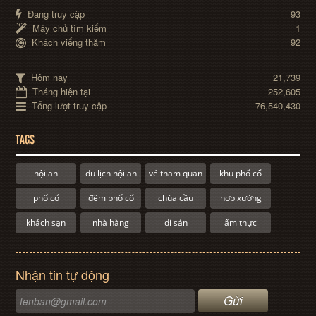
Đang truy cập
93
Máy chủ tìm kiếm
1
Khách viếng thăm
92
Hôm nay
21,739
Tháng hiện tại
252,605
Tổng lượt truy cập
76,540,430
TAGS
hội an
du lịch hội an
vé tham quan
khu phố cổ
phố cổ
đêm phố cổ
chùa cầu
hợp xướng
khách sạn
nhà hàng
di sản
ẩm thực
Nhận tin tự động