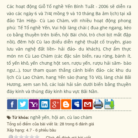
Các hoạt động Giỗ Tổ nghề Yến Bính Tuất - 2006 sẽ diễn ra
vào các ngày 6 và 7/4( mồng 9 và 10 tháng Ba âm lịch) tại xã
đảo Tân Hiệp- Cù Lao Chàm, với nhiều hoạt động phong
phú: Tế Tổ nghề Yến, Vui hội làng chài ( đua ghe ngang, kéo
co bằng thuyền trên biển, hội Bài chòi, trò chơi bịt mắt đập
nồi), đêm hội Cù lao (biểu diễn nghệ thuật cổ truyền, giao
lưu văn nghệ đất liền- hải đảo- du khách), Chợ ẩm thực
món nn Cù Lao Chàm (các đặc sản biển, rau rừng, bánh ít,
tổ yến khô, yến chưng hột sen, rượu yến, rượu hải sâm- bào
ngư...), tour tham quan thắng cảnh biển đảo- các khu du
lịch Cù Lao Chàm, hang Yến sào (hang Tò Vò), làng chài Bãi
Hương, xem san hô, các loài hải sản dưới biển bằng thuyền
đáy kính và thúng đáy kính khu vực Bãi Nần.
Từ khóa:
nghề yến
,
hội an
,
cù lao chàm
Tổng số điểm của bài viết là: 28 trong 6 đánh giá
Xếp hạng:
4.7
-
6
phiếu bầu
Click để đánh giá bài viết