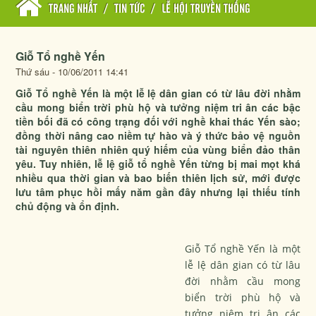
TRANG NHẤT
/
TIN TỨC
/
LỄ HỘI TRUYỀN THỐNG
Giỗ Tổ nghề Yến
Thứ sáu - 10/06/2011 14:41
Giỗ Tổ nghề Yến là một lễ lệ dân gian có từ lâu đời nhằm
cầu mong biển trời phù hộ và tưởng niệm tri ân các bậc
tiền bối đã có công trạng đối với nghề khai thác Yến sào;
đồng thời nâng cao niềm tự hào và ý thức bảo vệ nguồn
tài nguyên thiên nhiên quý hiếm của vùng biển đảo thân
yêu. Tuy nhiên, lễ lệ giỗ tổ nghề Yến từng bị mai mọt khá
nhiều qua thời gian và bao biến thiên lịch sử, mới được
lưu tâm phục hồi mấy năm gần đây nhưng lại thiếu tính
chủ động và ổn định.
Giỗ Tổ nghề Yến là một
lễ lệ dân gian có từ lâu
đời nhằm cầu mong
biển trời phù hộ và
tưởng niệm tri ân các