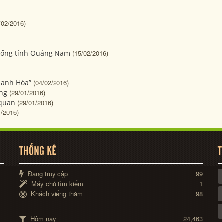
/02/2016)
thống tỉnh Quảng Nam
(15/02/2016)
hanh Hóa”
(04/02/2016)
ồng
(29/01/2016)
 quan
(29/01/2016)
1/2016)
THỐNG KÊ
T
Đang truy cập
99
Máy chủ tìm kiếm
1
Khách viếng thăm
98
Hôm nay
24,463