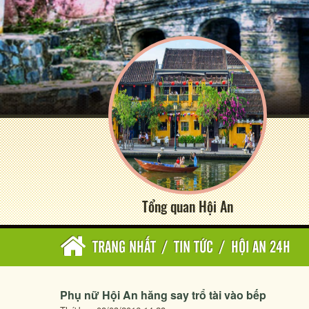
Tổng quan Hội An
TRANG NHẤT
/
TIN TỨC
/
HỘI AN 24H
Phụ nữ Hội An hăng say trổ tài vào bếp