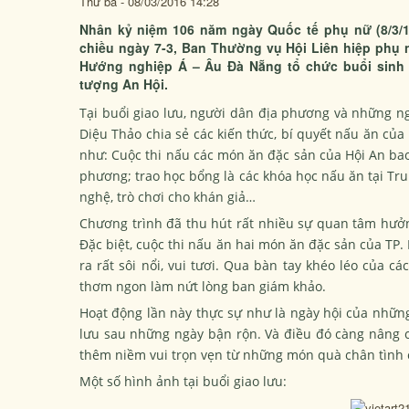
Thứ ba - 08/03/2016 14:28
Nhân kỷ niệm 106 năm ngày Quốc tế phụ nữ (8/3/1
chiều ngày 7-3, Ban Thường vụ Hội Liên hiệp phụ 
Hướng nghiệp Á – Âu Đà Nẵng tổ chức buổi sinh h
tượng An Hội.
Tại buổi giao lưu, người dân địa phương và những ng
Diệu Thảo chia sẻ các kiến thức, bí quyết nấu ăn củ
như: Cuộc thi nấu các món ăn đặc sản của Hội An ba
phương; trao học bổng là các khóa học nấu ăn tại Tru
nghệ, trò chơi cho khán giả…
Chương trình đã thu hút rất nhiều sự quan tâm hưởn
Đặc biệt, cuộc thi nấu ăn hai món ăn đặc sản của TP.
ra rất sôi nổi, vui tươi. Qua bàn tay khéo léo của 
thơm ngon làm nứt lòng ban giám khảo.
Hoạt động lần này thực sự như là ngày hội của những 
lưu sau những ngày bận rộn. Và điều đó càng nâng 
thêm niềm vui trọn vẹn từ những món quà chân tình 
Một số hình ảnh tại buổi giao lưu: