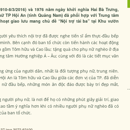
910-8/3/2016) và 1976 năm ngày khởi nghĩa Hai Bà Trưng,
nữ TP Hội An (tỉnh Quảng Nam) đã phối hợp với Trung tâm
oạt giao lưu mang chủ đề “Nội trợ tài ba” tại Khu vườn
ười yêu thích nội trợ đã được nghe tiến sĩ ẩm thực-đầu bếp
a mình. Bên cạnh đó ban tổ chức còn tiến hành các hoạt động
o gồm Tôm hữu và Cao lầu; tặng quà cho phụ nữ nghèo ở địa
ng tâm Hướng nghiệp Á – Âu; cùng với đó là các tiết mục văn
g ứng của người dân, nhất là đối tượng phụ nữ, trung niên.
 Hội An là Tôm hữu và Cao lầu giữa các đơn vị của TP. đã diễn
các nữ đầu bếp, những món ăn độc đáo được bày trí đẹp mắt,
người phụ nữ, là nơi để họ có những phút giây giải trí, giao
cao tầm ý nghĩa hơn khi có nhiều người phụ nữ nghèo đã có
của ban tổ chức.