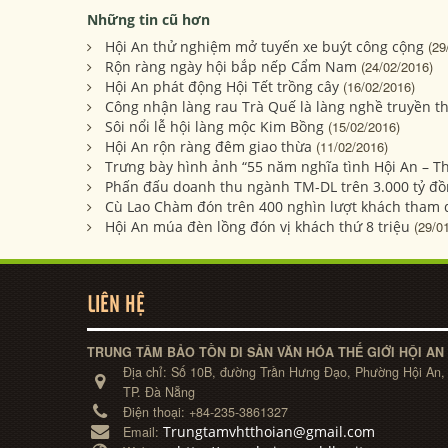
Những tin cũ hơn
Hội An thử nghiệm mở tuyến xe buýt công cộng
(29
Rộn ràng ngày hội bắp nếp Cẩm Nam
(24/02/2016)
Hội An phát động Hội Tết trồng cây
(16/02/2016)
Công nhận làng rau Trà Quế là làng nghề truyền 
Sôi nổi lễ hội làng mộc Kim Bồng
(15/02/2016)
Hội An rộn ràng đêm giao thừa
(11/02/2016)
Trưng bày hình ảnh “55 năm nghĩa tình Hội An – T
Phấn đấu doanh thu ngành TM-DL trên 3.000 tỷ đ
Cù Lao Chàm đón trên 400 nghìn lượt khách tham
Hội An múa đèn lồng đón vị khách thứ 8 triệu
(29/0
LIÊN HỆ
TRUNG TÂM BẢO TỒN DI SẢN VĂN HÓA THẾ GIỚI HỘI AN
Địa chỉ:
Số 10B, đường Trần Hưng Đạo, Phường Hội An,
TP. Đà Nẵng
Điện thoại:
+84-235-3861327
Trungtamvhtthoian@gmail.com
Email: