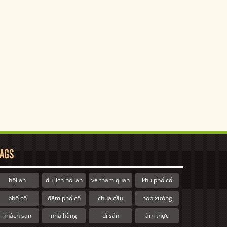
AGS
hội an
du lịch hội an
vé tham quan
khu phố cổ
phố cổ
đêm phố cổ
chùa cầu
hợp xướng
khách sạn
nhà hàng
di sản
ẩm thực