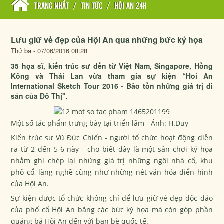
TRANG NHẤT
/
TIN TỨC
/
HỘI AN 24H
Lưu giữ vẻ đẹp của Hội An qua những bức ký họa
Thứ ba - 07/06/2016 08:28
35 họa sĩ, kiến trúc sư đến từ Việt Nam, Singapore, Hồng
Kông và Thái Lan vừa tham gia sự kiện “Hoi An
International Sketch Tour 2016 - Bảo tồn những giá trị di
sản của Đô Thị".
Một số tác phẩm trưng bày tại triển lãm - Ảnh: H.Duy
Kiến trúc sư Vũ Đức Chiến - người tổ chức hoạt động diễn
ra từ 2 đến 5-6 này - cho biết đây là một sân chơi ký họa
nhằm ghi chép lại những giá trị những ngôi nhà cổ, khu
phố cổ, làng nghề cũng như những nét văn hóa điển hình
của Hội An.
Sự kiện được tổ chức không chỉ để lưu giữ vẻ đẹp độc đáo
của phố cổ Hội An bằng các bức ký họa mà còn góp phần
quảng bá Hội An đến với bạn bè quốc tế.