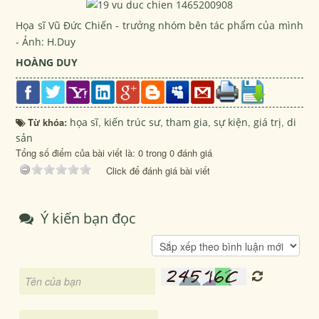
Họa sĩ Vũ Đức Chiến - trưởng nhóm bên tác phẩm của mình
- Ảnh: H.Duy
HOÀNG DUY
Từ khóa:
họa sĩ
,
kiến trúc sư
,
tham gia
,
sự kiện
,
giá trị
,
di
sản
Tổng số điểm của bài viết là: 0 trong 0 đánh giá
Click để đánh giá bài viết
Ý kiến bạn đọc