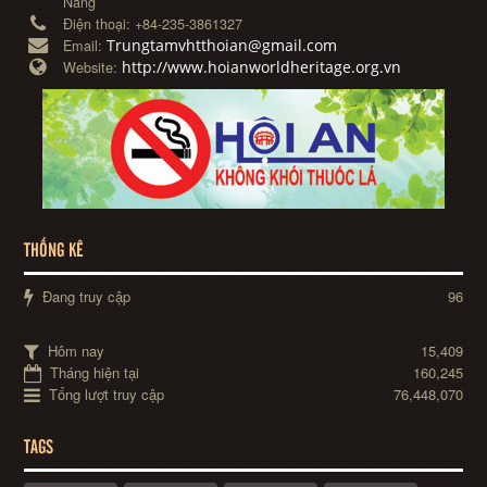
Nẵng
Điện thoại:
+84-235-3861327
Trungtamvhtthoian@gmail.com
Email:
http://www.hoianworldheritage.org.vn
Website:
THỐNG KÊ
Đang truy cập
96
Hôm nay
15,409
Tháng hiện tại
160,245
Tổng lượt truy cập
76,448,070
TAGS