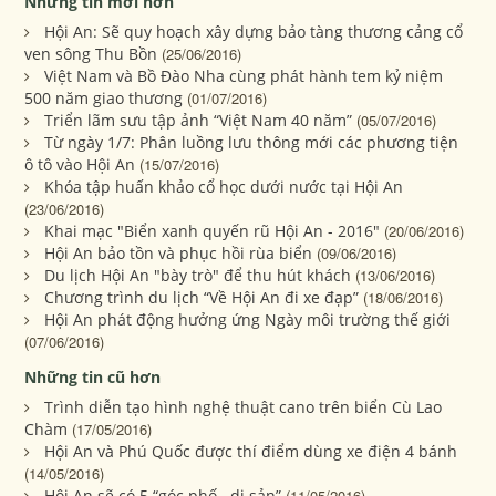
Những tin mới hơn
Hội An: Sẽ quy hoạch xây dựng bảo tàng thương cảng cổ
ven sông Thu Bồn
(25/06/2016)
Việt Nam và Bồ Đào Nha cùng phát hành tem kỷ niệm
500 năm giao thương
(01/07/2016)
Triển lãm sưu tập ảnh “Việt Nam 40 năm”
(05/07/2016)
Từ ngày 1/7: Phân luồng lưu thông mới các phương tiện
ô tô vào Hội An
(15/07/2016)
Khóa tập huấn khảo cổ học dưới nước tại Hội An
(23/06/2016)
Khai mạc "Biển xanh quyến rũ Hội An - 2016"
(20/06/2016)
Hội An bảo tồn và phục hồi rùa biển
(09/06/2016)
Du lịch Hội An "bày trò" để thu hút khách
(13/06/2016)
Chương trình du lịch “Về Hội An đi xe đạp”
(18/06/2016)
Hội An phát động hưởng ứng Ngày môi trường thế giới
(07/06/2016)
Những tin cũ hơn
Trình diễn tạo hình nghệ thuật cano trên biển Cù Lao
Chàm
(17/05/2016)
Hội An và Phú Quốc được thí điểm dùng xe điện 4 bánh
(14/05/2016)
Hội An sẽ có 5 “góc phố di sản”
(11/05/2016)